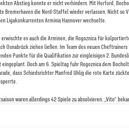
rekten Abstieg konnte er nicht verhindern. Mit Herford, Boch
e Bremerhaven die Nord-Staffel wieder verlassen. Nicht so V
en Ligakonkurrenten Arminia Hannover wechselte.
 erwischte es auch die Arminen, die Rogoznica für kolportier
ch Osnabrück ziehen ließen. Im Team des neuen Cheftrainers
enden Punkte für die Qualifikation zur eingleisigen 2. Bunde
st eingeplant. Doch am 6. Spieltag fuhr Rogoznica dem Bocho
Parade, dass Schiedsrichter Manfred Uhlig die rote Karte zückt
 sperrte.
aison waren allerdings 42 Spiele zu absolvieren. „Vito“ bek
e, um sich zum Leistungsträger und Publikumsliebling zu ent
 Jahren weder Leidenschaft noch Einsatzwillen vermissen lie
ss auch seine Osnabrücker Zeit mit dem Abstieg aus der 2. B