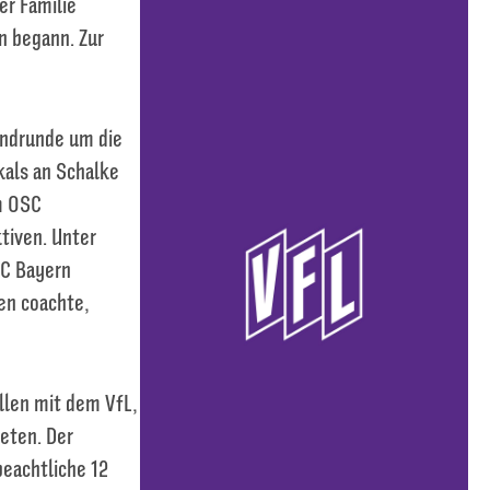
er Familie
n begann. Zur
 Endrunde um die
kals an Schalke
em OSC
tiven. Unter
FC Bayern
en coachte,
ellen mit dem VfL,
eten. Der
beachtliche 12