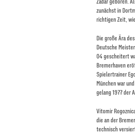
Zadar geboren. Al
zunächst in Dort
richtigen Zeit, wi
Die große Ära des
Deutsche Meisters
04 gescheitert wa
Bremerhaven eröf
Spielertrainer Eg
München war und 
gelang 1977 der A
Vitomir Rogoznica
die an der Bremer
technisch versie