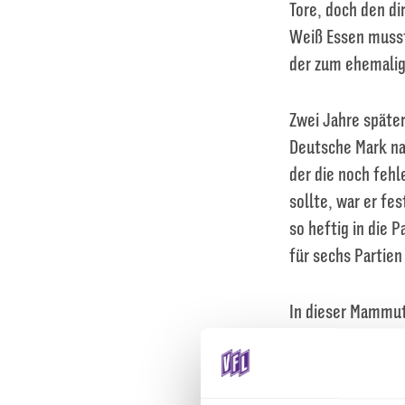
Tore, doch den di
Weiß Essen musst
der zum ehemalig
Zwei Jahre später
Deutsche Mark na
der die noch fehl
sollte, war er fe
so heftig in die 
für sechs Partien
In dieser Mammuts
genügend Einsätz
in den folgenden
bedauerlicher, da