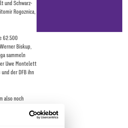
olt und Schwarz-
itomir Rogoznica,
te 62.500
 Werner Biskup,
sliga sammeln
lter Uwe Montelett
e und der DFB ihn
am also noch
wickeln, der auch
ß. Umso
undesliga endete