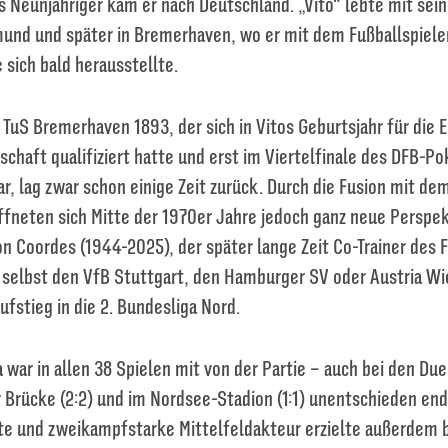
s Neunjähriger kam er nach Deutschland. „Vito“ lebte mit sein
mund und später in Bremerhaven, wo er mit dem Fußballspiele
e sich bald herausstellte.
 TuS Bremerhaven 1893, der sich in Vitos Geburtsjahr für die
chaft qualifiziert hatte und erst im Viertelfinale des DFB-Po
r, lag zwar schon einige Zeit zurück. Durch die Fusion mit d
fneten sich Mitte der 1970er Jahre jedoch ganz neue Perspek
on Coordes (1944-2025), der später lange Zeit Co-Trainer des 
selbst den VfB Stuttgart, den Hamburger SV oder Austria Wi
ufstieg in die 2. Bundesliga Nord.
 war in allen 38 Spielen mit von der Partie – auch bei den Du
 Brücke (2:2) und im Nordsee-Stadion (1:1) unentschieden end
rte und zweikampfstarke Mittelfeldakteur erzielte außerdem 