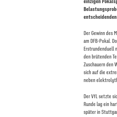
einzigen Pokalsp
Belastungsprobe 
entscheidenden
Der Gewinn des M
am DFB-Pokal. Do
Erstrundenduell m
den brütenden Te
Zuschauern den W
sich auf die ext
neben elektrolyt
Der VfL setzte si
Runde lag ein ha
später in Stuttga