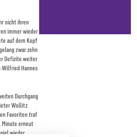
r nicht ihren
rren immer wieder
dete auf dem Kopf
 gelang zwar zehn
er Defizite weiter
n Wilfried Hannes
zweiten Durchgang
ieter Wollitz
en Favoriten traf
3. Minute erneut
piel wieder