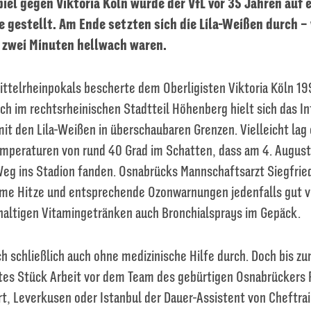
iel gegen Viktoria Köln wurde der VfL vor 35 Jahren auf 
gestellt. Am Ende setzten sich die Lila-Weißen durch – w
 zwei Minuten hellwach waren.
ittelrheinpokals bescherte dem Oberligisten Viktoria Köln 19
ch im rechtsrheinischen Stadtteil Höhenberg hielt sich das I
it den Lila-Weißen in überschaubaren Grenzen. Vielleicht lag 
mperaturen von rund 40 Grad im Schatten, dass am 4. August
eg ins Stadion fanden. Osnabrücks Mannschaftsarzt Siegfrie
reme Hitze und entsprechende Ozonwarnungen jedenfalls gut v
haltigen Vitamingetränken auch Bronchialsprays im Gepäck.
ch schließlich auch ohne medizinische Hilfe durch. Doch bis zu
rtes Stück Arbeit vor dem Team des gebürtigen Osnabrückers 
rt, Leverkusen oder Istanbul der Dauer-Assistent von Cheftra