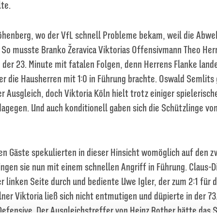
te.
öhenberg, wo der VfL schnell Probleme bekam, weil die Abweh
. So musste Branko Žeravica Viktorias Offensivmann Theo He
n der 23. Minute mit fatalen Folgen, denn Herrens Flanke lan
er die Hausherren mit 1:0 in Führung brachte. Oswald Semlits
r Ausgleich, doch Viktoria Köln hielt trotz einiger spielerisch
dagegen. Und auch konditionell gaben sich die Schützlinge vo
en Gäste spekulierten in dieser Hinsicht womöglich auf den 
ingen sie nun mit einem schnellen Angriff in Führung. Claus-D
er linken Seite durch und bediente Uwe Igler, der zum 2:1 für d
ölner Viktoria ließ sich nicht entmutigen und düpierte in der 7
efensive. Der Ausgleichstreffer von Heinz Rother hätte das S