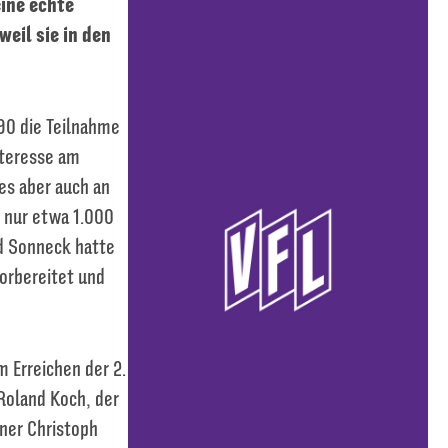
eine echte
eil sie in den
90 die Teilnahme
nteresse am
es aber auch an
 nur etwa 1.000
d Sonneck hatte
orbereitet und
m Erreichen der 2.
Roland Koch, der
iner Christoph