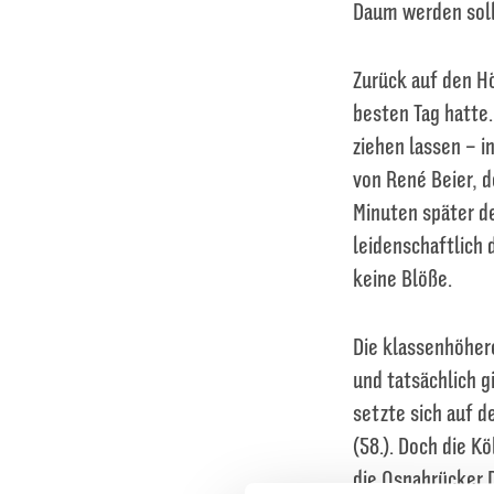
Daum werden soll
Zurück auf den H
besten Tag hatte
ziehen lassen – i
von René Beier, d
Minuten später de
leidenschaftlich 
keine Blöße.
Die klassenhöher
und tatsächlich g
setzte sich auf d
(58.). Doch die K
die Osnabrücker D