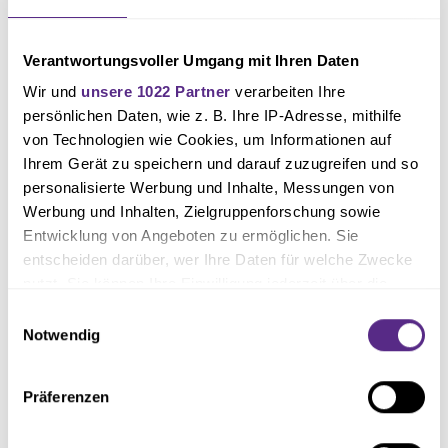
Verantwortungsvoller Umgang mit Ihren Daten
Wir und
unsere 1022 Partner
verarbeiten Ihre
persönlichen Daten, wie z. B. Ihre IP-Adresse, mithilfe
von Technologien wie Cookies, um Informationen auf
Ihrem Gerät zu speichern und darauf zuzugreifen und so
personalisierte Werbung und Inhalte, Messungen von
Werbung und Inhalten, Zielgruppenforschung sowie
Entwicklung von Angeboten zu ermöglichen. Sie
entscheiden darüber, wer Ihre Daten für welche Zwecke
nutzt. Sie können Ihre Einwilligung jederzeit über die
Cookie-Erklärung oder durch Klicken auf das Privacy
Einwilligungsauswahl
Trigger Symbol ändern oder widerrufen
Notwendig
Wenn Sie es erlauben, würden wir auch gerne:
Präferenzen
Informationen über Ihre geografische Lage erfassen,
welche bis auf einige Meter genau sein können