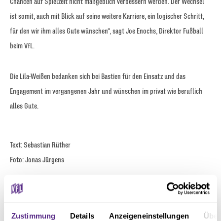
Chancen auf Spielzeit nicht maßgeblich verbessern werden. Der Wechsel
ist somit, auch mit Blick auf seine weitere Karriere, ein logischer Schritt,
für den wir ihm alles Gute wünschen“, sagt Joe Enochs, Direktor Fußball
beim VfL.
Die Lila-Weißen bedanken sich bei Bastien für den Einsatz und das
Engagement im vergangenen Jahr und wünschen im privat wie beruflich
alles Gute.
Text: Sebastian Rüther
Foto: Jonas Jürgens
Zustimmung
Details
Anzeigeneinstellungen
Über