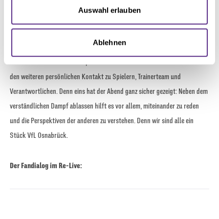
wir nur eins: Wir erwarten keinen Champions League Fußball. Wir erwarten,
analysieren. Außerdem geben wir Informationen zu Ihrer
Auswahl erlauben
dass ihr euer Herz auf dem Platz lasst. Das ist mein Apell, lasst uns
Verwendung unserer Website an unsere Partner für
gemeinsam aus dieser Scheiße rauskommen.“
soziale Medien, Werbung und Analysen weiter. Unsere
Ablehnen
Partner führen diese Informationen möglicherweise mit
weiteren Daten zusammen, die Sie ihnen bereitgestellt
Der Abend endete nicht abrupt. Viele der anwesenden Fans suchten noch
haben oder die sie im Rahmen Ihrer Nutzung der Dienste
den weiteren persönlichen Kontakt zu Spielern, Trainerteam und
gesammelt haben.
Verantwortlichen. Denn eins hat der Abend ganz sicher gezeigt: Neben dem
verständlichen Dampf ablassen hilft es vor allem, miteinander zu reden
und die Perspektiven der anderen zu verstehen. Denn wir sind alle ein
Stück VfL Osnabrück.
Der Fandialog im Re-Live: