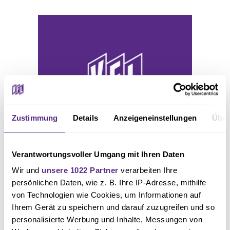
Zustimmung
Details
Anzeigeneinstellungen
Über
Verantwortungsvoller Umgang mit Ihren Daten
Die Fragen, Anmerkungen und Kritikpunkte waren vielschichtig. Von der
Wir und
unsere 1022 Partner
verarbeiten Ihre
Kaderplanung, der Fassungslosigkeit über bisherige sportliche Auftritte,
persönlichen Daten, wie z. B. Ihre IP-Adresse, mithilfe
von Technologien wie Cookies, um Informationen auf
den fehlenden Fokus auf die akute Situation oder den teils nicht
Ihrem Gerät zu speichern und darauf zuzugreifen und so
erkennbaren Willen der Mannschaft. Die VfL-Verantwortlichen stellten sich
personalisierte Werbung und Inhalte, Messungen von
der Kritik und beantworten die gestellten Fragen so gut es ging. Die