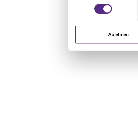
Erfahren Sie mehr darüber, w
Einzelheiten
fest.
Wir verwenden Cookies, um I
und die Zugriffe auf unsere 
Ablehnen
Website an unsere Partner fü
möglicherweise mit weiteren
der Dienste gesammelt habe