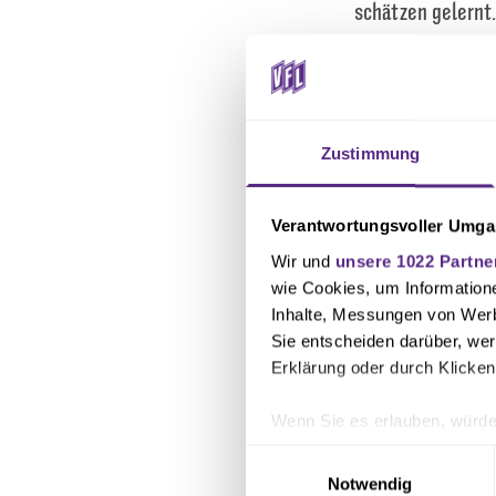
schätzen gelernt.
Nach der Vertrag
unterzeichnet. S
trainiert und au
Zustimmung
gegen den SV San
Verantwortungsvoller Umgan
Wir und
unsere 1022 Partne
Text: Sebastian R
wie Cookies, um Information
Foto: osnapix
Inhalte, Messungen von Werb
Sie entscheiden darüber, wer
Erklärung oder durch Klicken
Wenn Sie es erlauben, würde
Informationen über Ihre 
Einwilligungsauswahl
Ihr Gerät durch aktives 
Notwendig