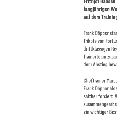
Frithjof Hansen
langjährigen We
auf dem Trainin
Frank Döpper stan
Trikots von Fortu
drittklassigen Re
Trainerteam zusam
dem Abstieg bewa
Cheftrainer Marc
Frank Döpper als
seither forciert.
zusammengearbeit
ein wichtiger Bes