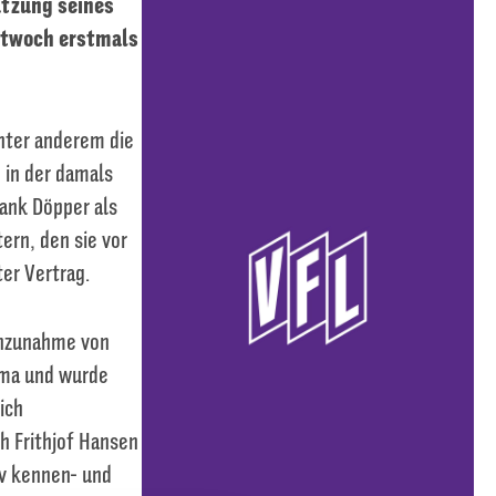
ützung seines
ttwoch erstmals
unter anderem die
 in der damals
rank Döpper als
ern, den sie vor
er Vertrag.
inzunahme von
ema und wurde
ich
h Frithjof Hansen
siv kennen- und