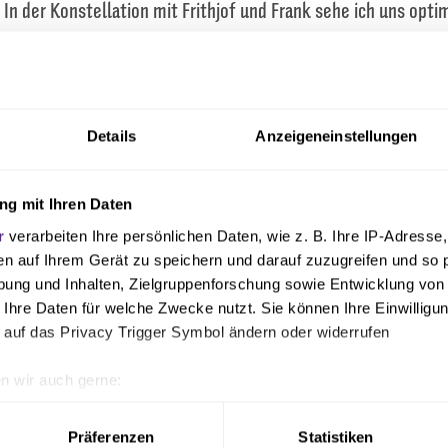
 In der Konstellation mit Frithjof und Frank sehe ich uns optim
sauflösung beim Waldhof hat Döpper am Mittwoch sein Arbeit
omit wird die Mannschaft ab sofort vom Trio Antwerpen, Hans
f die kommenden Aufgaben vorbereitet – so auch auf den Rüc
Details
Anzeigeneinstellungen
dhausen am 18. Januar um 14:00 Uhr an der Bremer Brücke.
g mit Ihren Daten
r
verarbeiten Ihre persönlichen Daten, wie z. B. Ihre IP-Adresse,
üther
en auf Ihrem Gerät zu speichern und darauf zuzugreifen und so 
ung und Inhalten, Zielgruppenforschung sowie Entwicklung von
 Ihre Daten für welche Zwecke nutzt. Sie können Ihre Einwilligun
 auf das Privacy Trigger Symbol ändern oder widerrufen
n wir auch gerne:
geografische Lage erfassen, welche bis auf einige Meter genau 
Scannen nach bestimmten Merkmalen (Fingerprinting) identifizie
Präferenzen
Statistiken