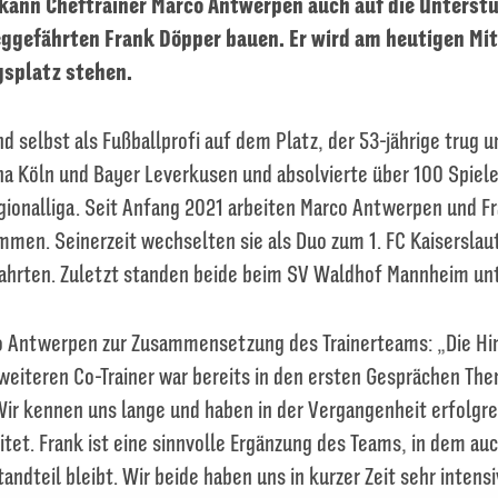
 kann Cheftrainer Marco Antwerpen auch auf die Unterst
ggefährten Frank Döpper bauen. Er wird am heutigen Mi
gsplatz stehen.
d selbst als Fußballprofi auf dem Platz, der 53-jährige trug 
na Köln und Bayer Leverkusen und absolvierte über 100 Spiele
gionalliga. Seit Anfang 2021 arbeiten Marco Antwerpen und F
men. Seinerzeit wechselten sie als Duo zum 1. FC Kaiserslaut
hrten. Zuletzt standen beide beim SV Waldhof Mannheim unt
o Antwerpen zur Zusammensetzung des Trainerteams: „Die H
 weiteren Co-Trainer war bereits in den ersten Gesprächen Th
 Wir kennen uns lange und haben in der Vergangenheit erfolgre
et. Frank ist eine sinnvolle Ergänzung des Teams, in dem auc
tandteil bleibt. Wir beide haben uns in kurzer Zeit sehr inten