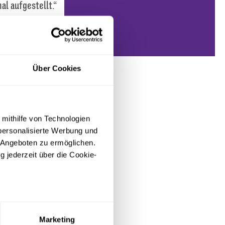
al aufgestellt.“
spapier beim VfL
en und Döpper
krundenauftakt
Über Cookies
 mithilfe von Technologien
personalisierte Werbung und
 Angeboten zu ermöglichen.
g jederzeit über die Cookie-
sein können
ren
Marketing