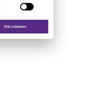
hre Präferenzen im
Abschnitt
 Medien anbieten zu können
hrer Verwendung unserer
Alle zulassen
 führen diese Informationen
ie im Rahmen Ihrer Nutzung