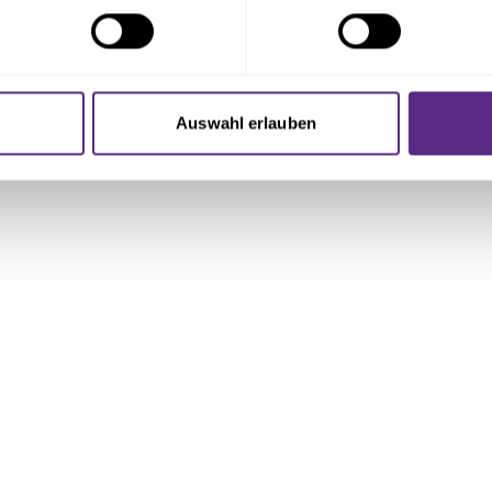
ie Ihre persönlichen Daten verarbeitet werden, und legen Sie I
nhalte und Anzeigen zu personalisieren, Funktionen für soziale
Website zu analysieren. Außerdem geben wir Informationen zu I
Auswahl erlauben
r soziale Medien, Werbung und Analysen weiter. Unsere Partner
 Daten zusammen, die Sie ihnen bereitgestellt haben oder die s
n.