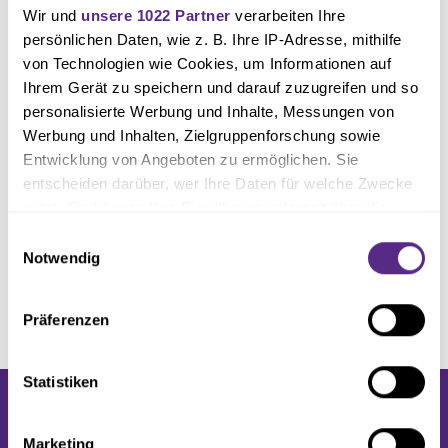
Wir und
unsere 1022 Partner
verarbeiten Ihre
persönlichen Daten, wie z. B. Ihre IP-Adresse, mithilfe
von Technologien wie Cookies, um Informationen auf
Ihrem Gerät zu speichern und darauf zuzugreifen und so
personalisierte Werbung und Inhalte, Messungen von
Werbung und Inhalten, Zielgruppenforschung sowie
Entwicklung von Angeboten zu ermöglichen. Sie
entscheiden darüber, wer Ihre Daten für welche Zwecke
nutzt. Sie können Ihre Einwilligung jederzeit über die
Cookie-Erklärung oder durch Klicken auf das Privacy
Einwilligungsauswahl
Trigger Symbol ändern oder widerrufen
Notwendig
Wenn Sie es erlauben, würden wir auch gerne:
Präferenzen
Informationen über Ihre geografische Lage erfassen,
welche bis auf einige Meter genau sein können
Ihr Gerät durch aktives Scannen nach bestimmten
Statistiken
Merkmalen (Fingerprinting) identifizieren
Erfahren Sie mehr darüber, wie Ihre persönlichen Daten
Marketing