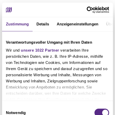
Text: Sebastian Rüther
Foto: osnapix
Zustimmung
Details
Anzeigeneinstellungen
Über
Verantwortungsvoller Umgang mit Ihren Daten
Wir und
unsere 1022 Partner
verarbeiten Ihre
persönlichen Daten, wie z. B. Ihre IP-Adresse, mithilfe
von Technologien wie Cookies, um Informationen auf
Ihrem Gerät zu speichern und darauf zuzugreifen und so
personalisierte Werbung und Inhalte, Messungen von
Werbung und Inhalten, Zielgruppenforschung sowie
Entwicklung von Angeboten zu ermöglichen. Sie
entscheiden darüber, wer Ihre Daten für welche Zwecke
nutzt. Sie können Ihre Einwilligung jederzeit über die
Cookie-Erklärung oder durch Klicken auf das Privacy
Einwilligungsauswahl
Trigger Symbol ändern oder widerrufen
Notwendig