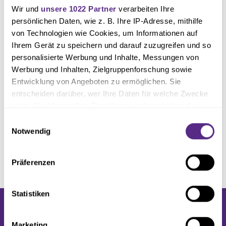
Wir und
unsere 1022 Partner
verarbeiten Ihre
persönlichen Daten, wie z. B. Ihre IP-Adresse, mithilfe
von Technologien wie Cookies, um Informationen auf
Ihrem Gerät zu speichern und darauf zuzugreifen und so
personalisierte Werbung und Inhalte, Messungen von
Werbung und Inhalten, Zielgruppenforschung sowie
Entwicklung von Angeboten zu ermöglichen. Sie
entscheiden darüber, wer Ihre Daten für welche Zwecke
nutzt. Sie können Ihre Einwilligung jederzeit über die
Cookie-Erklärung oder durch Klicken auf das Privacy
Einwilligungsauswahl
Trigger Symbol ändern oder widerrufen
Notwendig
Wenn Sie es erlauben, würden wir auch gerne:
Präferenzen
Informationen über Ihre geografische Lage erfassen,
welche bis auf einige Meter genau sein können
Ihr Gerät durch aktives Scannen nach bestimmten
Statistiken
Merkmalen (Fingerprinting) identifizieren
Erfahren Sie mehr darüber, wie Ihre persönlichen Daten
Marketing