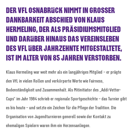
DER VFL OSNABRÜCK NIMMT IN GROSSER D
ANKBARKEIT ABSCHIED VON KLAUS H
ERMELING, DER ALS PRÄSIDIUMSMITGLIED U
ND DARÜBER HINAUS DAS VEREINSLEBEN D
ES VFL ÜBER JAHRZEHNTE MITGESTALTETE, I
ST IM ALTER VON 85 JAHREN VERSTORBEN.
Klaus Hermeling war weit mehr als ein langjähriges Mitglied – er prägte
den VfL in vielen Rollen und verkörperte Werte wie Fairness,
Bodenständigkeit und Zusammenhalt. Als Mitinitiator des „Addi-Vetter-
Cups“ im Jahr 1984 schrieb er regionale Sportgeschichte – das Turnier gibt
es bis heute – und setzte ein Zeichen für die Pflege der Tradition. Die
Organisation von Jugendturnieren generell sowie der Kontakt zu
ehemaligen Spielern waren ihm ein Herzensanliegen.