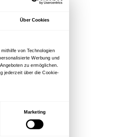
Über Cookies
 mithilfe von Technologien
personalisierte Werbung und
 Angeboten zu ermöglichen.
g jederzeit über die Cookie-
hrt über den
 Verkehrsmitteln
barer Nähe des
sein können
die von der Linie
ren
Marketing
hre Präferenzen im
Abschnitt
iches Erscheinen