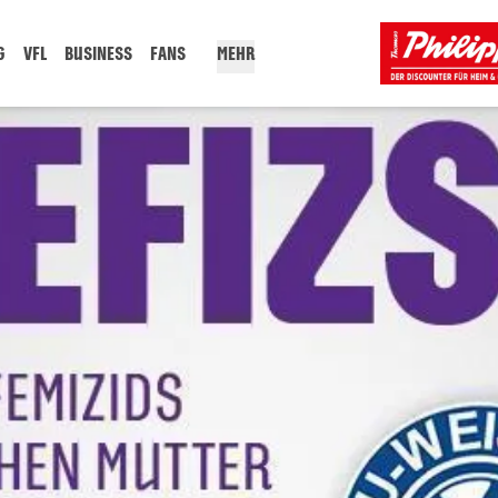
G
VFL
BUSINESS
FANS
MEHR