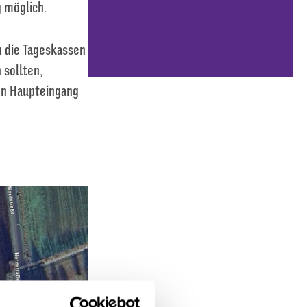
g möglich.
h die Tageskassen
 sollten,
en Haupteingang