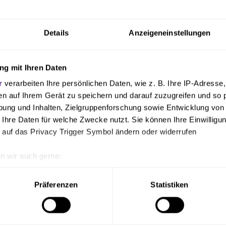
Details
Anzeigeneinstellungen
g mit Ihren Daten
r
verarbeiten Ihre persönlichen Daten, wie z. B. Ihre IP-Adresse,
en auf Ihrem Gerät zu speichern und darauf zuzugreifen und so 
ung und Inhalten, Zielgruppenforschung sowie Entwicklung von
n
 Ihre Daten für welche Zwecke nutzt. Sie können Ihre Einwilligun
f der gekennzeichneten Wiese möglich. Dabei erfolgt die Zufa
 auf das Privacy Trigger Symbol ändern oder widerrufen
s empfiehlt sich allerdings die Anreise mit den öffentlichen
n wir auch gerne:
 da die Parkmöglichkeiten vor Ort begrenzt sind. In unmittel
geografische Lage erfassen, welche bis auf einige Meter genau 
ndet sich die Bushaltestelle „Osnabrück Sportpark Schinkel“, 
Scannen nach bestimmten Merkmalen (Fingerprinting) identifizie
Präferenzen
Statistiken
nkel Ost über Bornheide) alle 20 Minuten angefahren wird.
ie Ihre persönlichen Daten verarbeitet werden, und legen Sie I
Schinkel als auch der VfL Osnabrück freuen sich über zahlre