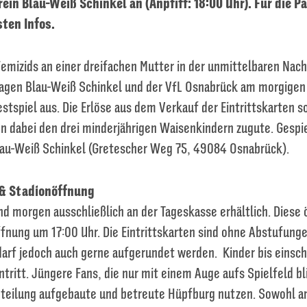
ein Blau-Weiß Schinkel an (Anpfiff: 18:00 Uhr). Für die 
sten Infos.
Femizids an einer dreifachen Mutter in der unmittelbaren Nac
agen Blau-Weiß Schinkel und der VfL Osnabrück am morgigen 
stspiel aus. Die Erlöse aus dem Verkauf der Eintrittskarten s
 dabei den drei minderjährigen Waisenkindern zugute. Gespie
lau-Weiß Schinkel (Gretescher Weg 75, 49084 Osnabrück).
 & Stadionöffnung
ind morgen ausschließlich an der Tageskasse erhältlich. Diese 
fnung um 17:00 Uhr. Die Eintrittskarten sind ohne Abstufung
 darf jedoch auch gerne aufgerundet werden. Kinder bis einsch
intritt. Jüngere Fans, die nur mit einem Auge aufs Spielfeld b
bteilung aufgebaute und betreute Hüpfburg nutzen. Sowohl a