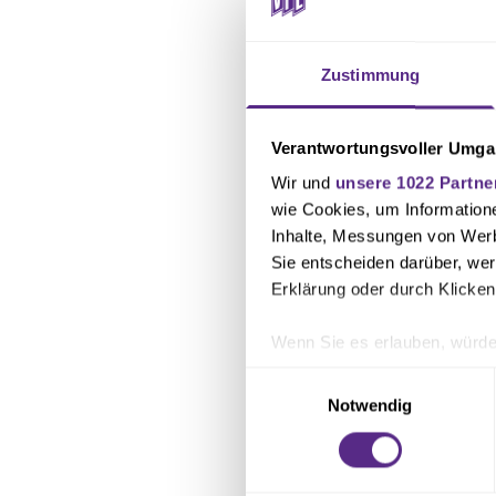
Zustimmung
Verantwortungsvoller Umgan
Wir und
unsere 1022 Partne
wie Cookies, um Information
Inhalte, Messungen von Werb
Verkehr & Parke
Sie entscheiden darüber, wer
Das Parken ist au
Erklärung oder durch Klicken
Gretescher Weg. E
Wenn Sie es erlauben, würde
oder dem Fahrrad,
Informationen über Ihre 
Sportplatzes befi
Einwilligungsauswahl
Ihr Gerät durch aktives 
Notwendig
M3 (Richtung Schi
Erfahren Sie mehr darüber, w
Einzelheiten
fest.
Sowohl Blau-Weiß 