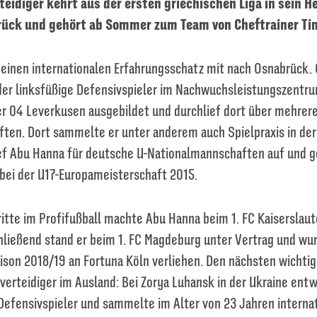
teidiger kehrt aus der ersten griechischen Liga in sein 
ück und gehört ab Sommer zum Team von Cheftrainer Ti
 einen internationalen Erfahrungsschatz mit nach Osnabrück. 
 der linksfüßige Defensivspieler im Nachwuchsleistungszentr
er 04 Leverkusen ausgebildet und durchlief dort über mehrer
en. Dort sammelte er unter anderem auch Spielpraxis in der
ef Abu Hanna für deutsche U-Nationalmannschaften auf und 
bei der U17-Europameisterschaft 2015.
itte im Profifußball machte Abu Hanna beim 1. FC Kaiserslaute
ließend stand er beim 1. FC Magdeburg unter Vertrag und wur
son 2018/19 an Fortuna Köln verliehen. Den nächsten wichtig
erteidiger im Ausland: Bei Zorya Luhansk in der Ukraine entwi
Defensivspieler und sammelte im Alter von 23 Jahren interna