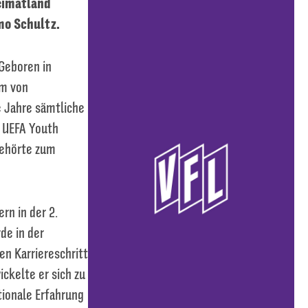
Heimatland
mo Schultz.
Geboren in
um von
e Jahre sämtliche
 UEFA Youth
gehörte zum
rn in der 2.
de in der
en Karriereschritt
ckelte er sich zu
tionale Erfahrung