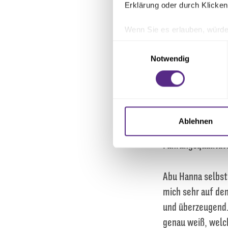
guten Eindruck hi
Erklärung oder durch Klicken
seine Leaderfähi
Wenn Sie es erlauben, würde
bislang noch nich
Informationen über Ihre 
Einwilligungsauswahl
Ihr Gerät durch aktives 
Notwendig
Joe Enochs, Direk
Erfahren Sie mehr darüber, w
einem Spieler ges
Einzelheiten
fest.
verbindet. Joel b
Wir verwenden Cookies, um I
worden, hat früh
und die Zugriffe auf unsere 
Ablehnen
Verantwortung üb
Website an unsere Partner fü
Führungsqualität
möglicherweise mit weiteren
der Dienste gesammelt habe
Abu Hanna selbst 
mich sehr auf de
und überzeugend. 
genau weiß, welch