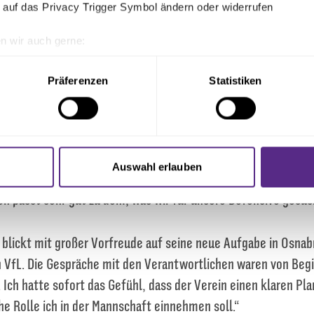
nterlassen. Seine fußballerischen Qualitäten, seine körperlic
 auf das Privacy Trigger Symbol ändern oder widerrufen
gkeiten geben uns vor allem im Abwehrverbund ein neues Elem
n wir auch gerne:
t im Kader hatten.“
geografische Lage erfassen, welche bis auf einige Meter genau 
Scannen nach bestimmten Merkmalen (Fingerprinting) identifizie
Präferenzen
Statistiken
tor Fußball beim VfL, ergänzt: „Wir haben für unsere Innenve
ie Ihre persönlichen Daten verarbeitet werden, und legen Sie I
ucht, der sportliche Qualität, Erfahrung und Persönlichkeit 
ringt genau dieses Profil mit. Er ist in Deutschland hervorrag
nhalte und Anzeigen zu personalisieren, Funktionen für soziale
 in DFB-Auswahlmannschaften gespielt und danach in mehrer
Website zu analysieren. Außerdem geben wir Informationen zu I
Auswahl erlauben
ernommen. Diese Mischung aus Ausbildung, internationaler 
r soziale Medien, Werbung und Analysen weiter. Unsere Partner
en passt sehr gut zu dem, was wir für unsere Defensive gesuc
 Daten zusammen, die Sie ihnen bereitgestellt haben oder die s
n.
blickt mit großer Vorfreude auf seine neue Aufgabe in Osnabr
n VfL. Die Gespräche mit den Verantwortlichen waren von Begi
Ich hatte sofort das Gefühl, dass der Verein einen klaren Pla
e Rolle ich in der Mannschaft einnehmen soll.“