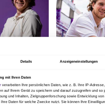
Details
Anzeigeneinstellungen
g mit Ihren Daten
n wir einen sehr erfahrenen Innenverteidiger, der bereits in
r
verarbeiten Ihre persönlichen Daten, wie z. B. Ihre IP-Adresse,
sländischen Ligen und auch in der Europa League sein Können
en auf Ihrem Gerät zu speichern und darauf zuzugreifen und so 
gt Daniel Latkowski, Technischer Direktor des VfL. „Er kann all
ung und Inhalten, Zielgruppenforschung sowie Entwicklung von
e sowie die linke Defensive abdecken und hat in den Gespräch
 Ihre Daten für welche Zwecke nutzt. Sie können Ihre Einwilligun