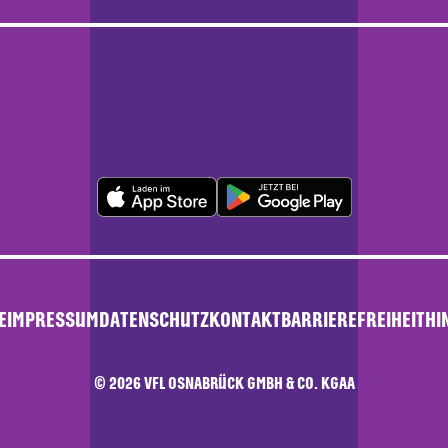
E
IMPRESSUM
DATENSCHUTZ
KONTAKT
BARRIEREFREIHEIT
HI
© 2026 VFL OSNABRÜCK GMBH & CO. KGAA