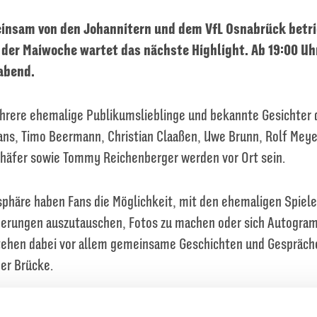
einsam von den Johannitern und dem VfL Osnabrück betr
der Maiwoche wartet das nächste Highlight. Ab 19:00 Uhr
abend.
hrere ehemalige Publikumslieblinge und bekannte Gesichter d
ans, Timo Beermann, Christian Claaßen, Uwe Brunn, Rolf Meyer
häfer sowie Tommy Reichenberger werden vor Ort sein.
sphäre haben Fans die Möglichkeit, mit den ehemaligen Spiele
erungen auszutauschen, Fotos zu machen oder sich Autogram
tehen dabei vor allem gemeinsame Geschichten und Gespräche
er Brücke.
e befindet sich im ehemaligen Ratskeller im Untergeschoss d