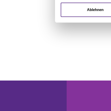
Wir verwenden Cookies, um I
und die Zugriffe auf unsere 
Ablehnen
Website an unsere Partner fü
möglicherweise mit weiteren
der Dienste gesammelt habe