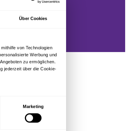
der Maiwoche
inen VfL-
Über Cookies
eipe ist
 mithilfe von Technologien
personalisierte Werbung und
 Angeboten zu ermöglichen.
g jederzeit über die Cookie-
sein können
ren
Marketing
hre Präferenzen im
Abschnitt