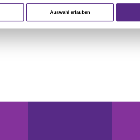
nhalte und Anzeigen zu personalisieren, Funktionen für soziale
Website zu analysieren. Außerdem geben wir Informationen zu I
Auswahl erlauben
r soziale Medien, Werbung und Analysen weiter. Unsere Partner
 Daten zusammen, die Sie ihnen bereitgestellt haben oder die s
n.