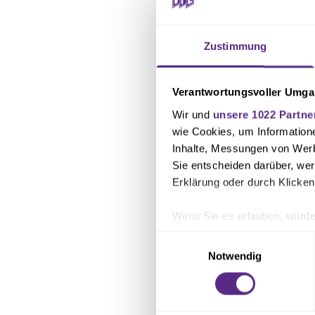
Rathauses direkt
geöffnet. Neben 
Zustimmung
Merchandising-St
ausschließlich Ka
Verantwortungsvoller Umgan
Wir und
unsere 1022 Partne
wie Cookies, um Information
Inhalte, Messungen von Werb
Sie entscheiden darüber, wer
Erklärung oder durch Klicken
Wenn Sie es erlauben, würde
Informationen über Ihre 
Einwilligungsauswahl
Ihr Gerät durch aktives 
Notwendig
Erfahren Sie mehr darüber, w
Einzelheiten
fest.