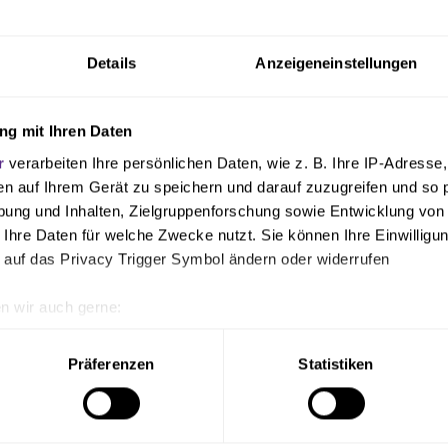
 am Marktplatz und ist täglich analog zu den Öffnungszeiten 
Getränken und geselligem Beisammensein gibt es dort auch e
Details
Anzeigeneinstellungen
and mit ausgewählten Fanartikeln. In der gesamten Pop-Up-Kn
rtenzahlung möglich.
g mit Ihren Daten
r
verarbeiten Ihre persönlichen Daten, wie z. B. Ihre IP-Adresse,
en auf Ihrem Gerät zu speichern und darauf zuzugreifen und so 
ung und Inhalten, Zielgruppenforschung sowie Entwicklung von
 Ihre Daten für welche Zwecke nutzt. Sie können Ihre Einwilligun
 auf das Privacy Trigger Symbol ändern oder widerrufen
n wir auch gerne:
geografische Lage erfassen, welche bis auf einige Meter genau 
Scannen nach bestimmten Merkmalen (Fingerprinting) identifizie
Präferenzen
Statistiken
ie Ihre persönlichen Daten verarbeitet werden, und legen Sie I