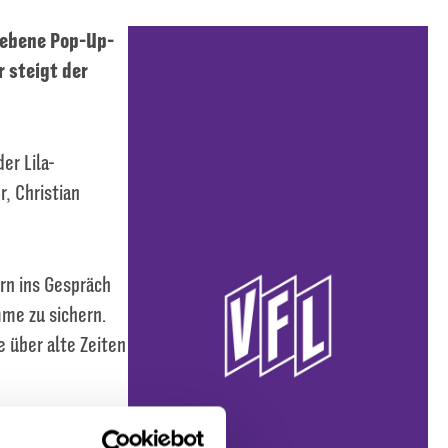
iebene Pop-Up-
 steigt der
er Lila-
, Christian
rn ins Gespräch
me zu sichern.
 über alte Zeiten
es historischen