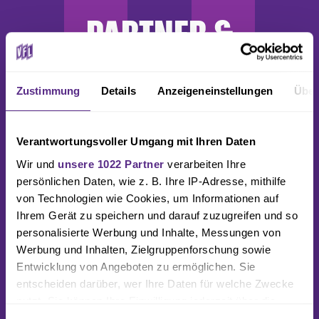
PARTNER &
SPONSOREN
Zustimmung
Details
Anzeigeneinstellungen
Über
Verantwortungsvoller Umgang mit Ihren Daten
Wir und
unsere 1022 Partner
verarbeiten Ihre
persönlichen Daten, wie z. B. Ihre IP-Adresse, mithilfe
von Technologien wie Cookies, um Informationen auf
Ihrem Gerät zu speichern und darauf zuzugreifen und so
personalisierte Werbung und Inhalte, Messungen von
Werbung und Inhalten, Zielgruppenforschung sowie
Entwicklung von Angeboten zu ermöglichen. Sie
entscheiden darüber, wer Ihre Daten für welche Zwecke
nutzt. Sie können Ihre Einwilligung jederzeit über die
Cookie-Erklärung oder durch Klicken auf das Privacy