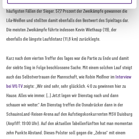
vorweisen. Auch am Boden war die Mannschaft von Timo Schultz in den
weiteren Daten zusammen, die Sie ihnen bereitgestellt
häufigsten Fällen der Sieger. 57,7 Prozent der Zweikämpfe gewannen die
haben oder die sie im Rahmen Ihrer Nutzung der Dienste
gesammelt haben.
Lila-Weißen und stellten damit ebenfalls den Bestwert des Spieltags dar.
Die meisten Zweikämpfe führte indessen Kevin Wiethaup (19), der
ebenfalls die längste Laufdistanz (11,8 km) zurücklegte.
Kurz nach dem vierten Treffer des Tages war die Partie zu Ende und damit
der siebte Sieg in Folge beschlossene Sache. Mit einem solchen Lauf steigt
auch das Selbstvertrauen der Mannschaft, wie Robin Meißner im
Interview
bei VfL-TV
zeigte: „Wir sind sehr, sehr glücklich. 4:0 zu gewinnen hier zu
Hause. Alles wie immer. […] Jetzt legen wir Dienstag nach und dann
schauen wir weiter.“ Am Dienstag treffen die Osnabrücker dann in der
SchauinsLand-Reisen-Arena auf den Aufstiegskonkurrenten MSV Duisburg
(Anpfiff: 19:00 Uhr). Auf den aktuellen Tabellenfünften hat man momentan
zehn Punkte Abstand. Dieses Polster soll gegen die „Zebras“ mit einem