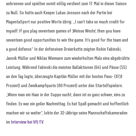
anbrennen und spielten somit völlig verdient zum 17. Mal in dieser Saison
zu Null. So hatte auch Keeper Lukas Jonsson nach der Partie bei
MagentaSport nur positive Worte übrig: „I can’t take so much credit for
myself. If you play seventeen games of ‚Weisse Weste‘, then you have
seventeen good opportunities to win the game. It’s good for the team and
a good defence.“ In der defensiven Dreierkette zeigten Robin Fabinski,
Jannik Müller und Niklas Wiemann zum wiederholten Male eine abgebrühte
Leistung. Während Fabinski die meisten Ballaktionen (64) und Pässe (55)
an den Tag legte, überzeugte Kapitän Müller mit der besten Pass- (87,8
Prozent) und Zweikampfquote (80 Prozent) unter den Startelfspielern.
„Wenn man ein Haar in der Suppe sucht, dann ist es ganz schwer, eins zu
finden. Es war ein geiler Nachmittag. Es hat Spaß gemacht und hoffentlich
machen wir so weiter“, lobte der 32-Jährige seine Mannschaftskameraden
im
Interview bei VfL-TV.