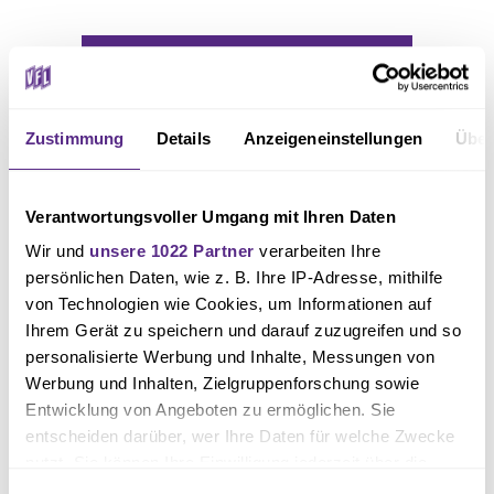
Zustimmung
Details
Anzeigeneinstellungen
Über
Verantwortungsvoller Umgang mit Ihren Daten
Wir und
unsere 1022 Partner
verarbeiten Ihre
persönlichen Daten, wie z. B. Ihre IP-Adresse, mithilfe
von Technologien wie Cookies, um Informationen auf
Ihrem Gerät zu speichern und darauf zuzugreifen und so
personalisierte Werbung und Inhalte, Messungen von
Auch nach der Pause kamen die Lila-Weißen mit viel Wucht aus der Kabine
Werbung und Inhalten, Zielgruppenforschung sowie
und erzielten nach einer Viertelstunde den dritten Treffer des Tages. Dabei
Entwicklung von Angeboten zu ermöglichen. Sie
war das 13. Saisontor von Robin Meißner gewissermaßen am Schachbrett
entscheiden darüber, wer Ihre Daten für welche Zwecke
geplant, wie der Toptorschütze des VfL bei MagentaSport verriet: „Koppi
nutzt. Sie können Ihre Einwilligung jederzeit über die
Cookie-Erklärung oder durch Klicken auf das Privacy