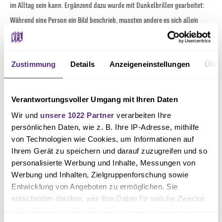
im Alltag sein kann. Ergänzend dazu wurde mit Dunkelbrillen gearbeitet:
Während eine Person ein Bild beschrieb, mussten andere es sich allein
anhand der Worte vorstellen. Diese Übung verdeutlichte, wie entscheidend
präzise und strukturierte Beschreibungen für eine gelungene Reportage
Zustimmung
Details
Anzeigeneinstellungen
Über
sind. Der Abend wurde mit einer Lesung von Jeff Tomlinson, einem blinden
Ex-Eishockeytrainer aus der Schweiz, sowie einem Expertenquiz rund um
den Fußball abgerundet.
Verantwortungsvoller Umgang mit Ihren Daten
Wir und
unsere 1022 Partner
verarbeiten Ihre
Impulse aus Praxis und Profisport
persönlichen Daten, wie z. B. Ihre IP-Adresse, mithilfe
von Technologien wie Cookies, um Informationen auf
Ihrem Gerät zu speichern und darauf zuzugreifen und so
Am Sonntag standen weitere spannende Einblicke auf dem Programm. Den
personalisierte Werbung und Inhalte, Messungen von
Auftakt machte ein Impulsvortrag von Mr. Blindlife, der aus seinem Alltag
Werbung und Inhalten, Zielgruppenforschung sowie
als blinder Student berichtete. Im Anschluss folgte eine Regelschulung
Entwicklung von Angeboten zu ermöglichen. Sie
entscheiden darüber, wer Ihre Daten für welche Zwecke
durch Schiedsrichterin Annika Kost, bei der auch mögliche
nutzt. Sie können Ihre Einwilligung jederzeit über die
Regeländerungen für die kommende Saison thematisiert wurden. Ein