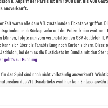
eloh II. Anpfiff der Partie ist um 19:00 Uhr. Die 400 Gäst
ts ausverkauft.
er Zeit waren alle dem VfL zustehenden Tickets vergriffen. Di
eitsgründen nach Rücksprache mit der Polizei keine weiteren 
 können, folgte nun vom veranstaltenden SSV Jeddeloh II. 
 kann sich über die Fanabteilung noch Karten sichern. Diese o
 Jeddeloh, bei dem es die Bustickets im Bundle mit den Stehp
er geht’s zur Buchung.
für das Spiel sind noch nicht vollständig ausverkauft. Wichti
utensilien des VfL Osnabrücks wird hier kein Einlass gewährt
ke