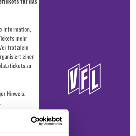
etickets für das
e Information,
Tickets mehr
Wer trotzdem
rganisiert einen
latztickets zu
ger Hinweis:
.