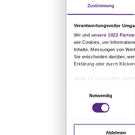
Zustimmung
Foto: osnapix
Verantwortungsvoller Umgan
Wir und
unsere 1022 Partne
wie Cookies, um Information
Inhalte, Messungen von Werb
Sie entscheiden darüber, wer
Erklärung oder durch Klicken
Wenn Sie es erlauben, würde
Informationen über Ihre 
Einwilligungsauswahl
Ihr Gerät durch aktives 
Notwendig
Erfahren Sie mehr darüber, w
Einzelheiten
fest.
Wir verwenden Cookies, um I
und die Zugriffe auf unsere 
Ablehnen