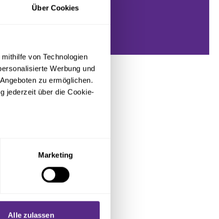
Über Cookies
 mithilfe von Technologien
personalisierte Werbung und
 Angeboten zu ermöglichen.
g jederzeit über die Cookie-
sein können
ren
Marketing
hre Präferenzen im
Abschnitt
 Medien anbieten zu können
hrer Verwendung unserer
Alle zulassen