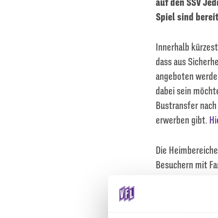
auf den SSV Jedd
Spiel sind berei
Innerhalb kürzest
dass aus Sicherh
angeboten werden
dabei sein möchte
Bustransfer nach
erwerben gibt.
Hi
Die Heimbereiche 
Besuchern mit Fan
Text: Mathilda Pu