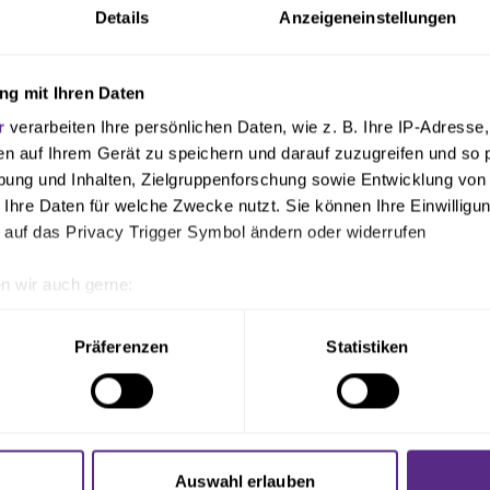
Details
Anzeigeneinstellungen
g mit Ihren Daten
r
verarbeiten Ihre persönlichen Daten, wie z. B. Ihre IP-Adresse,
en auf Ihrem Gerät zu speichern und darauf zuzugreifen und so 
ung und Inhalten, Zielgruppenforschung sowie Entwicklung von
 Ihre Daten für welche Zwecke nutzt. Sie können Ihre Einwilligun
 auf das Privacy Trigger Symbol ändern oder widerrufen
n wir auch gerne:
geografische Lage erfassen, welche bis auf einige Meter genau 
Scannen nach bestimmten Merkmalen (Fingerprinting) identifizie
Präferenzen
Statistiken
ie Ihre persönlichen Daten verarbeitet werden, und legen Sie I
nhalte und Anzeigen zu personalisieren, Funktionen für soziale
Website zu analysieren. Außerdem geben wir Informationen zu I
Auswahl erlauben