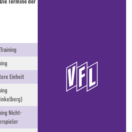
Die Termine der
 Training
ning
ere Einheit
ning
inkelberg)
ning Nicht-
rspieler