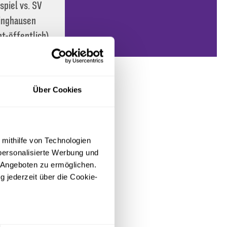
spiel vs. SV
inghausen
ht-öffentlich)
eneration
 nicht
Über Cookies
iniert
 nicht
iniert
 mithilfe von Technologien
personalisierte Werbung und
 Angeboten zu ermöglichen.
g jederzeit über die Cookie-