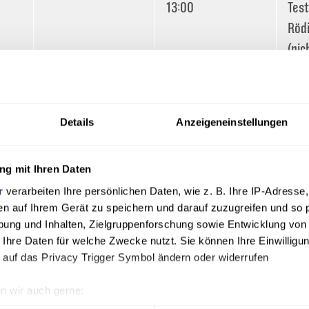
13:00
Test
Röd
(nic
Fr
Reg
Sa
noch
Details
Anzeigeneinstellungen
term
So
noch
g mit Ihren Daten
term
r
verarbeiten Ihre persönlichen Daten, wie z. B. Ihre IP-Adresse,
en auf Ihrem Gerät zu speichern und darauf zuzugreifen und so 
z
ung und Inhalten, Zielgruppenforschung sowie Entwicklung von
 Ihre Daten für welche Zwecke nutzt. Sie können Ihre Einwilligun
 auf das Privacy Trigger Symbol ändern oder widerrufen
n wir auch gerne: