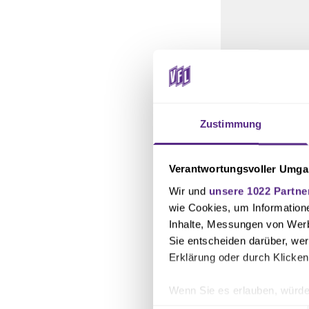
15.11.
16.11.
Zustimmung
17.11.
Verantwortungsvoller Umgan
Wir und
unsere 1022 Partne
wie Cookies, um Information
Text: Malik Scher
Inhalte, Messungen von Werb
Sie entscheiden darüber, wer
Bild: osnapix
Erklärung oder durch Klicken
Wenn Sie es erlauben, würde