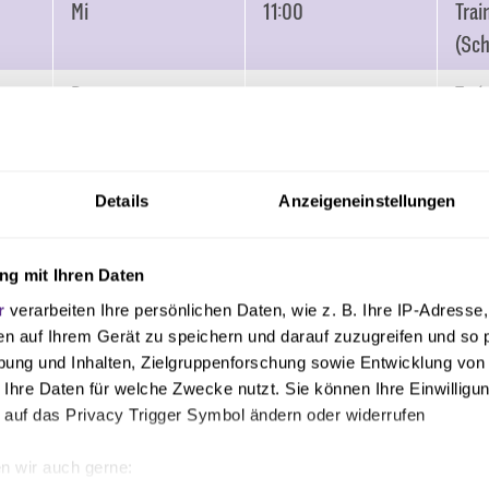
Mi
11:00
Trai
(Sch
Do
Trai
öffe
Fr
Trai
Details
Anzeigeneinstellungen
öffe
Sa
Trai
g mit Ihren Daten
öffe
r
verarbeiten Ihre persönlichen Daten, wie z. B. Ihre IP-Adresse,
en auf Ihrem Gerät zu speichern und darauf zuzugreifen und so 
So
16:30
SV 
ung und Inhalten, Zielgruppenforschung sowie Entwicklung von
Wie
 Ihre Daten für welche Zwecke nutzt. Sie können Ihre Einwilligun
Osn
 auf das Privacy Trigger Symbol ändern oder widerrufen
n wir auch gerne: