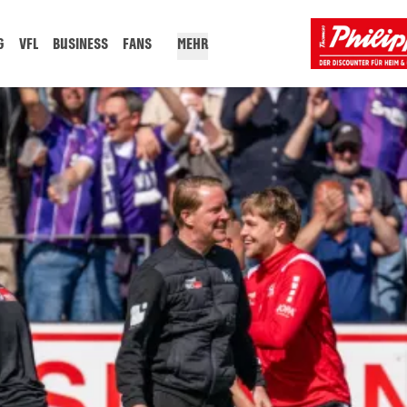
G
VFL
BUSINESS
FANS
MEHR