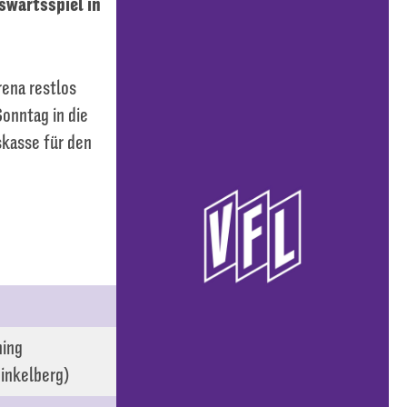
swärtsspiel in
rena restlos
onntag in die
skasse für den
ning
inkelberg)