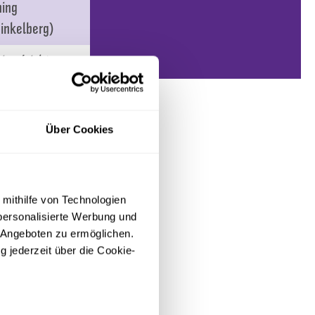
ning
inkelberg)
ning (nicht
ntlich)
ning (nicht
Über Cookies
ntlich)
ning (nicht
ntlich)
 mithilfe von Technologien
personalisierte Werbung und
Wehen
 Angeboten zu ermöglichen.
sbaden – VfL
g jederzeit über die Cookie-
abrück