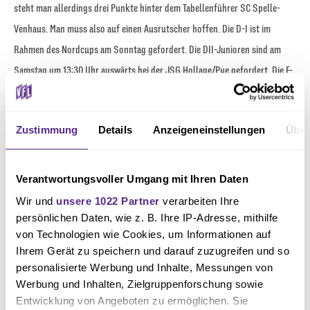
steht man allerdings drei Punkte hinter dem Tabellenführer SC Spelle-
Venhaus. Man muss also auf einen Ausrutscher hoffen. Die D-I ist im
Rahmen des Nordcups am Sonntag gefordert. Die DII-Junioren sind am
Samstag um 13:30 Uhr auswärts bei der JSG Hollage/Pye gefordert. Die E-
Junioren sind samstags bereits ab 10:30 beim Sparkassen-Cup in Bohmte.
Zustimmung
Details
Anzeigeneinstellungen
Über
Text: Lasse Bestian
Verantwortungsvoller Umgang mit Ihren Daten
Foto: Aylin Kreutzstein
Wir und
unsere 1022 Partner
verarbeiten Ihre
persönlichen Daten, wie z. B. Ihre IP-Adresse, mithilfe
von Technologien wie Cookies, um Informationen auf
Ihrem Gerät zu speichern und darauf zuzugreifen und so
personalisierte Werbung und Inhalte, Messungen von
Werbung und Inhalten, Zielgruppenforschung sowie
Entwicklung von Angeboten zu ermöglichen. Sie