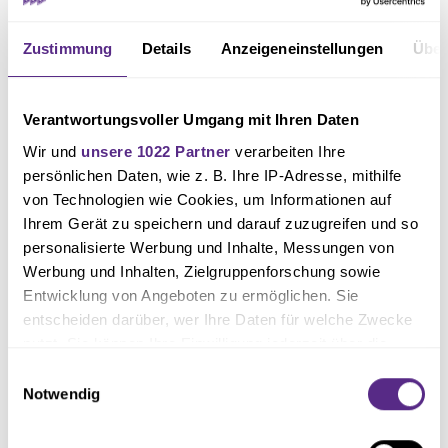
Zustimmung
Details
Anzeigeneinstellungen
Über
Verantwortungsvoller Umgang mit Ihren Daten
Wir und
unsere 1022 Partner
verarbeiten Ihre
persönlichen Daten, wie z. B. Ihre IP-Adresse, mithilfe
von Technologien wie Cookies, um Informationen auf
Ihrem Gerät zu speichern und darauf zuzugreifen und so
personalisierte Werbung und Inhalte, Messungen von
Werbung und Inhalten, Zielgruppenforschung sowie
Entwicklung von Angeboten zu ermöglichen. Sie
entscheiden darüber, wer Ihre Daten für welche Zwecke
nutzt. Sie können Ihre Einwilligung jederzeit über die
Cookie-Erklärung oder durch Klicken auf das Privacy
Einwilligungsauswahl
Trigger Symbol ändern oder widerrufen
Notwendig
Wenn Sie es erlauben, würden wir auch gerne: