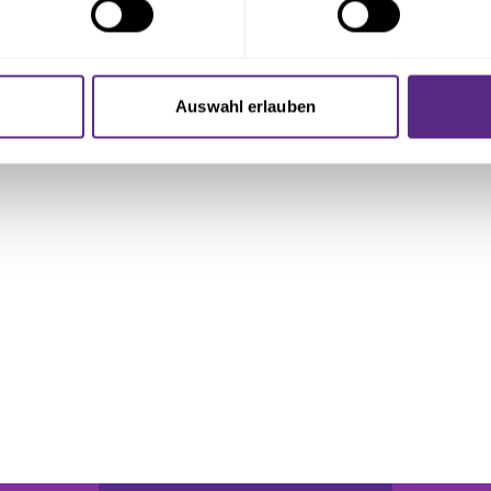
nhalte und Anzeigen zu personalisieren, Funktionen für soziale
Website zu analysieren. Außerdem geben wir Informationen zu I
Auswahl erlauben
r soziale Medien, Werbung und Analysen weiter. Unsere Partner
 Daten zusammen, die Sie ihnen bereitgestellt haben oder die s
n.