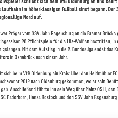
sivspieler schließt sich dem VfB Oldenburg an und kehrt
e Laufbahn im höherklassigen Fußball einst begann. Der 
egionalliga Nord auf.
war Pröger vom SSV Jahn Regensburg an die Bremer Brück
tiegssaison 28 Pflichtspiele für die Lila-Weißen bestritten, in
 gelangen. Mit dem Aufstieg in die 2. Bundesliga endet das K
ifers in Osnabrück nach einem Jahr.
ßt sich beim VfB Oldenburg ein Kreis: Über den Heidmühler FC
mshavener 2012 nach Oldenburg gekommen, wo er sein Debüt 
 gab. Anschließend führte ihn sein Weg über Mainz 05 II, den
 SC Paderborn, Hansa Rostock und den SSV Jahn Regensburg 