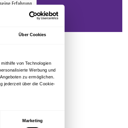
 seine Erfahrung
em VfB Oldenburg
 hat – das freut
rektor Fußball
Über Cookies
t ihm für seine
 mithilfe von Technologien
personalisierte Werbung und
 Angeboten zu ermöglichen.
g jederzeit über die Cookie-
sein können
ren
Marketing
hre Präferenzen im
Abschnitt