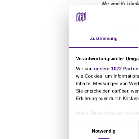
„Wir sind Kai dank
eingebracht und 
kehrt er an einen
uns für ihn. Wir 
Zustimmung
beim VfL.
Verantwortungsvoller Umgan
Der VfL Osnabrüc
sportliche und pe
Wir und
unsere 1022 Partne
wie Cookies, um Information
Inhalte, Messungen von Werb
Sie entscheiden darüber, wer
Erklärung oder durch Klicken
Wenn Sie es erlauben, würde
Informationen über Ihre 
Einwilligungsauswahl
Ihr Gerät durch aktives 
Notwendig
Erfahren Sie mehr darüber, w