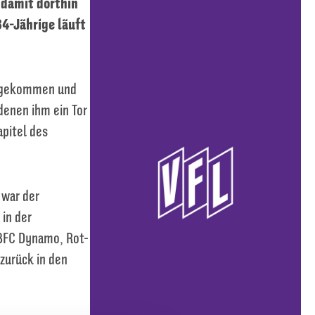
 damit dorthin
34-Jährige läuft
e gekommen und
 denen ihm ein Tor
apitel des
 war der
in der
 BFC Dynamo, Rot-
zurück in den