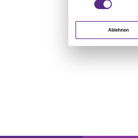
Einzelheiten
fest.
Wir verwenden Cookies, um I
und die Zugriffe auf unsere 
Ablehnen
Website an unsere Partner fü
möglicherweise mit weiteren
der Dienste gesammelt habe