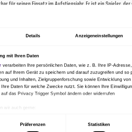
bar für seinen Einsatz im Aufstiegsjahr. Er ist ein Spieler, der
der Mannschaft auf und neben dem Platz gutgetan hat. Mit d
 Ort zurück, der für seine Laufbahn eine besondere Bedeutung
wünschen ihm für diesen Schritt viel Erfolg“, so Joe Enochs, Di
Details
Anzeigeneinstellungen
g mit Ihren Daten
k bedankt sich bei Kai Pröger für sein Engagement und wünsch
rsönliche Zukunft beim VfB Oldenburg alles Gute.
r
verarbeiten Ihre persönlichen Daten, wie z. B. Ihre IP-Adresse,
en auf Ihrem Gerät zu speichern und darauf zuzugreifen und so 
ung und Inhalten, Zielgruppenforschung sowie Entwicklung von
 Ihre Daten für welche Zwecke nutzt. Sie können Ihre Einwilligun
 auf das Privacy Trigger Symbol ändern oder widerrufen
n wir auch gerne:
geografische Lage erfassen, welche bis auf einige Meter genau 
Scannen nach bestimmten Merkmalen (Fingerprinting) identifizie
Präferenzen
Statistiken
ie Ihre persönlichen Daten verarbeitet werden, und legen Sie I