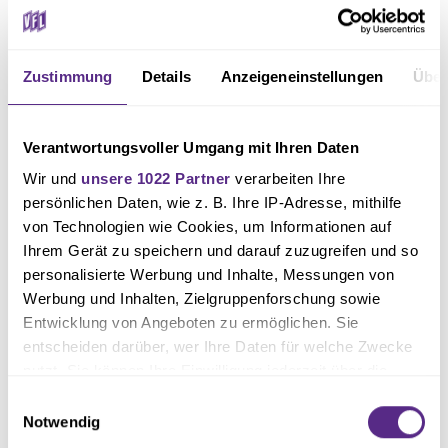
Als größte Herausforderung beschreibt Scherer die Aufgabe, jedem
Zustimmung
Details
Anzeigeneinstellungen
Über
einzelnen Spieler das passende Entwicklungsumfeld zu bieten. „Es war
wichtig, für jeden Jungen die richtigen Gegner und die passende
Spielfeldgröße zu finden, damit sich alle bestmöglich entwickeln
Verantwortungsvoller Umgang mit Ihren Daten
konnten.“
Wir und
unsere 1022 Partner
verarbeiten Ihre
persönlichen Daten, wie z. B. Ihre IP-Adresse, mithilfe
von Technologien wie Cookies, um Informationen auf
Mit einer Meisterschaft, dem Pokalsieg, zahlreichen Erfolgen gegen
Ihrem Gerät zu speichern und darauf zuzugreifen und so
nationale Top-Nachwuchsleistungszentren und einer starken individuellen
personalisierte Werbung und Inhalte, Messungen von
Entwicklung der Spieler verabschiedet sich damit nicht nur ein
Werbung und Inhalten, Zielgruppenforschung sowie
Entwicklung von Angeboten zu ermöglichen. Sie
erfolgreicher Jahrgang, sondern auch Trainer Denis Scherer vom VfL
entscheiden darüber, wer Ihre Daten für welche Zwecke
Osnabrück. Der Verein bedankt sich für seinen großen Einsatz und
nutzt. Sie können Ihre Einwilligung jederzeit über die
wünscht ihm für seine neue Aufgabe bei Werder Bremen alles Gute.
Cookie-Erklärung oder durch Klicken auf das Privacy
Einwilligungsauswahl
Trigger Symbol ändern oder widerrufen
Notwendig