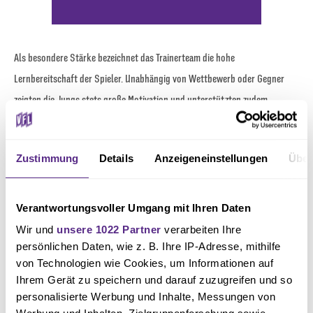
Als besondere Stärke bezeichnet das Trainerteam die hohe
Lernbereitschaft der Spieler. Unabhängig von Wettbewerb oder Gegner
zeigten die Jungs stets große Motivation und unterstützten zudem
selbstverständlich auch die D-I-Junioren bei deren Spielen. Dieses
Miteinander sei ein wichtiger Bestandteil der Ausbildung im
Zustimmung
Details
Anzeigeneinstellungen
Über
Nachwuchsleistungszentrum.
Zur neuen Saison wird es sowohl im Trainerteam als auch im Kader
Verantwortungsvoller Umgang mit Ihren Daten
Veränderungen geben. Marvin Meyer übernimmt gemeinsam mit Oliver Kind
Wir und
unsere 1022 Partner
verarbeiten Ihre
persönlichen Daten, wie z. B. Ihre IP-Adresse, mithilfe
und Neuzugang Jeremy Meier die neue C-II. Der C‑II‑Jahrgang der Saison
von Technologien wie Cookies, um Informationen auf
25/26 geht geschlossen in die C-I von Lennard Klindworth.
Ihrem Gerät zu speichern und darauf zuzugreifen und so
personalisierte Werbung und Inhalte, Messungen von
Insgesamt fällt das Saisonfazit durchweg positiv aus. Die Mannschaft hat