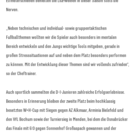
Elfmeterschießen behielten die Lila-Weißen in dieser Saison stets die
Nerven.
„Neben technischen und individual- sowie gruppentaktischen
Fußballthemen wollten wir die Spieler auch besonders im mentalen
Bereich entwickeln und den Jungs wichtige Tools mitgeben, gerade in
großen Stresssituationen auf und neben dem Platz besonders performen
zu können. Mit der Entwicklung dieser Themen sind wir vollends zufrieden“,
so der Cheftrainer.
Auch sportlich sammelten die D-I-Junioren zahlreiche Erfolgserlebnisse.
Besonders in Erinnerung bleiben der zweite Platz beim hochklassig
besetzten W+H-Cup mit Siegen gegen AZ Alkmaar, Arminia Bielefeld und
den VfL Bochum sowie der Turniersieg in Menden, bei dem die Osnabrücker
das Finale mit 6:0 gegen Sonnenhof Großaspach gewannen und der