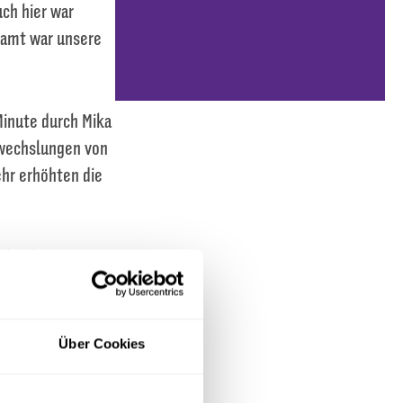
uch hier war
esamt war unsere
Minute durch Mika
inwechslungen von
hr erhöhten die
 der der VfL auf
ar. In der 3. Liga
L die ersten drei
Über Cookies