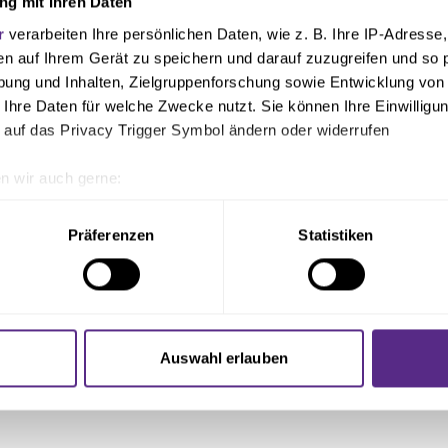
g mit Ihren Daten
r
verarbeiten Ihre persönlichen Daten, wie z. B. Ihre IP-Adresse,
. Richter – Ajdini (73‘ Semic), Beermann, Wiemann, Conus – 
en auf Ihrem Gerät zu speichern und darauf zuzugreifen und so 
haup (63‘ Tesche), Mulaj (63‘ Simakala), Engelhardt – Zwarts (7
ung und Inhalten, Zielgruppenforschung sowie Entwicklung von
 Ihre Daten für welche Zwecke nutzt. Sie können Ihre Einwilligun
 auf das Privacy Trigger Symbol ändern oder widerrufen
Männel – Burghardt (65‘ Fallmann), Barylla, T. Hoffmann, Jako
n (74’ Sijaric), Tashchy, Stefaniak (90+3’ Seitz) – Bär (75’ Bo
n wir auch gerne:
geografische Lage erfassen, welche bis auf einige Meter genau 
Scannen nach bestimmten Merkmalen (Fingerprinting) identifizie
Präferenzen
Statistiken
ie Ihre persönlichen Daten verarbeitet werden, und legen Sie I
nhalte und Anzeigen zu personalisieren, Funktionen für soziale
Website zu analysieren. Außerdem geben wir Informationen zu I
Auswahl erlauben
r soziale Medien, Werbung und Analysen weiter. Unsere Partner
 Daten zusammen, die Sie ihnen bereitgestellt haben oder die s
n.