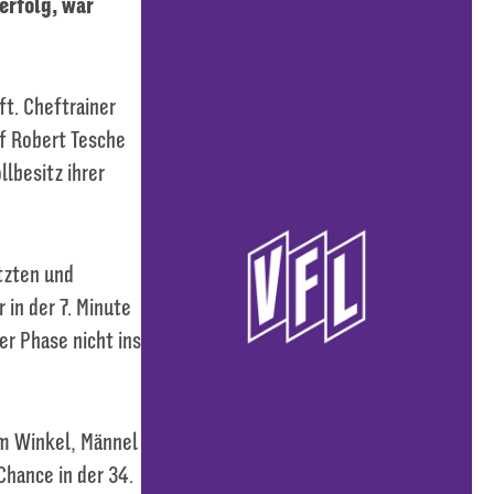
erfolg, war
t. Cheftrainer
f Robert Tesche
llbesitz ihrer
tzten und
 in der 7. Minute
er Phase nicht ins
em Winkel, Männel
Chance in der 34.