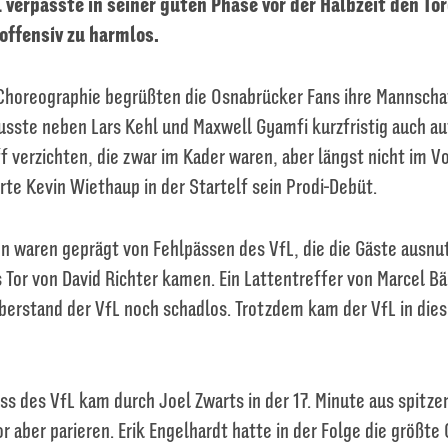
L verpasste in seiner guten Phase vor der Halbzeit den Tor
offensiv zu harmlos.
 Choreographie begrüßten die Osnabrücker Fans ihre Mannschaf
sste neben Lars Kehl und Maxwell Gyamfi kurzfristig auch au
f verzichten, die zwar im Kader waren, aber längst nicht im Vo
erte Kevin Wiethaup in der Startelf sein Prodi-Debüt.
en waren geprägt von Fehlpässen des VfL, die die Gäste ausnu
s Tor von David Richter kamen. Ein Lattentreffer von Marcel Bär
berstand der VfL noch schadlos. Trotzdem kam der VfL in dies
ss des VfL kam durch Joel Zwarts in der 17. Minute aus spitz
r aber parieren. Erik Engelhardt hatte in der Folge die größte 