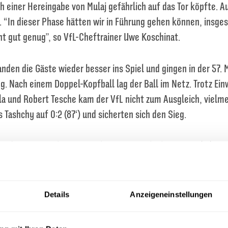
ch einer Hereingabe von Mulaj gefährlich auf das Tor köpfte. A
. “In dieser Phase hätten wir in Führung gehen können, insg
ht gut genug”, so VfL-Cheftrainer Uwe Koschinat.
nden die Gäste wieder besser ins Spiel und gingen in der 57. 
g. Nach einem Doppel-Kopfball lag der Ball im Netz. Trotz E
a und Robert Tesche kam der VfL nicht zum Ausgleich, vielme
 Tashchy auf 0:2 (87‘) und sicherten sich den Sieg.
oche pausiert die Liga für die erste Runde des DFB-Pokals, in
 SC Freiburg trifft. Für dieses Spiel sind noch Tickets verfügb
t einem Heimspiel gegen Unterhaching weiter, bei dem der Vf
chte.
Details
Anzeigeneinstellungen
(57‘), 0:2 Bornschein (87‘)