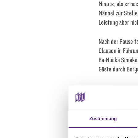
Minute, als er na
Männel zur Stelle
Leistung aber nic
Nach der Pause fa
Clausen in Führun
Ba-Muaka Simakal
Gäste durch Borys
In der nächsten W
den Bundesligisten
geht es danach mi
Punkte holen mö
Zustimmung
Tore:
0:1 Clausen 