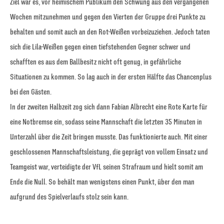
Ziel war es, vor heimischem Publikum den Schwung aus den vergangenen
Wochen mitzunehmen und gegen den Vierten der Gruppe drei Punkte zu
behalten und somit auch an den Rot-Weißen vorbeizuziehen. Jedoch taten
sich die Lila-Weißen gegen einen tiefstehenden Gegner schwer und
schafften es aus dem Ballbesitz nicht oft genug, in gefährliche
Situationen zu kommen. So lag auch in der ersten Hälfte das Chancenplus
bei den Gästen.
In der zweiten Halbzeit zog sich dann Fabian Albrecht eine Rote Karte für
eine Notbremse ein, sodass seine Mannschaft die letzten 35 Minuten in
Unterzahl über die Zeit bringen musste. Das funktionierte auch. Mit einer
geschlossenen Mannschaftsleistung, die geprägt von vollem Einsatz und
Teamgeist war, verteidigte der VfL seinen Strafraum und hielt somit am
Ende die Null. So behält man wenigstens einen Punkt, über den man
aufgrund des Spielverlaufs stolz sein kann.