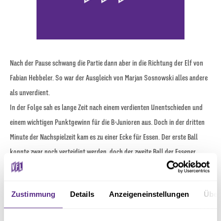
Nach der Pause schwang die Partie dann aber in die Richtung der Elf von
Fabian Hebbeler. So war der Ausgleich von Marjan Sosnowski alles andere
als unverdient.
In der Folge sah es lange Zeit nach einem verdienten Unentschieden und
einem wichtigen Punktgewinn für die B-Junioren aus. Doch in der dritten
Minute der Nachspielzeit kam es zu einer Ecke für Essen. Der erste Ball
konnte zwar noch verteidigt werden, doch der zweite Ball der Essener
wurde per Hinterkopf verlängert, sodass Naufal Albert am kurzen Pfosten
nur noch einschieben musste.
Zustimmung
Details
Anzeigeneinstellungen
Über
Der VfL warf in der Folge noch einmal alles nach vorne und versuchte, den