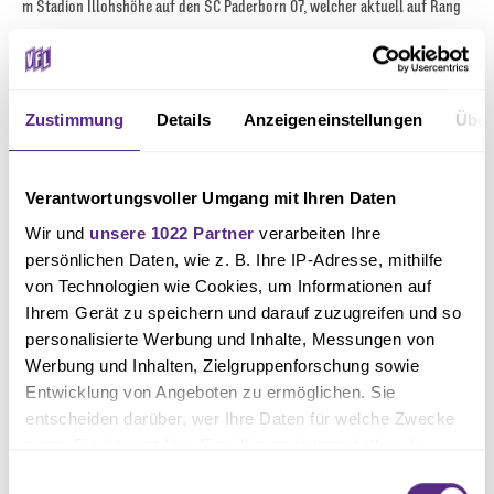
m Stadion Illohshöhe auf den SC Paderborn 07, welcher aktuell auf Rang
vier der U19 DFB-Nachwuchsliga steht.
Zustimmung
Details
Anzeigeneinstellungen
Über
Text: Neelke Ulferts
Verantwortungsvoller Umgang mit Ihren Daten
Wir und
unsere 1022 Partner
verarbeiten Ihre
persönlichen Daten, wie z. B. Ihre IP-Adresse, mithilfe
von Technologien wie Cookies, um Informationen auf
Ihrem Gerät zu speichern und darauf zuzugreifen und so
personalisierte Werbung und Inhalte, Messungen von
Werbung und Inhalten, Zielgruppenforschung sowie
Entwicklung von Angeboten zu ermöglichen. Sie
entscheiden darüber, wer Ihre Daten für welche Zwecke
nutzt. Sie können Ihre Einwilligung jederzeit über die
Cookie-Erklärung oder durch Klicken auf das Privacy
Einwilligungsauswahl