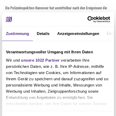
Die Polizeiinspektion Hannover hat unmittelbar nach den Ereignissen die
Ermittlungen aufgenommen. Nach bisherigem Stand verschafften sich die
Täter im Zeitraum vom 29.08.2025 um 19:00 Uhr und dem 30.08.2025 um
07:00 Uhr Zutritt zum Stadion an der Hannoverschen Straße in Havelse. Sie
Zustimmung
Details
Anzeigeneinstellungen
Über
besprühten die Wände mit über hundert Graffiti, beschädigten Türen und
Tore und brachen in die Sprecherkabine ein, wo sie Technik und Kleidung
Verantwortungsvoller Umgang mit Ihren Daten
entwendeten. Außerdem wurden vor dem Stadion abgestellte Fahrzeuge
Wir und
unsere 1022 Partner
verarbeiten Ihre
eines Fußballvereins beschädigt.
persönlichen Daten, wie z. B. Ihre IP-Adresse, mithilfe
von Technologien wie Cookies, um Informationen auf
Die Polizei hat Spuren gesichert und Ermittlungen wegen
Ihrem Gerät zu speichern und darauf zuzugreifen und so
personalisierte Werbung und Inhalte, Messungen von
Sachbeschädigung und Einbruchdiebstahls eingeleitet. Da ein
Werbung und Inhalten, Zielgruppenforschung sowie
Zusammenhang mit dem Drittliga-Spiel zwischen dem TSV Havelse und
Entwicklung von Angeboten zu ermöglichen. Sie
dem VfL Osnabrück am 30.08.2025 vermutet wird, geht die Polizei derzeit
entscheiden darüber, wer Ihre Daten für welche Zwecke
davon aus, dass die Täter aus der Fanszene des VfL Osnabrück stammen
nutzt. Sie können Ihre Einwilligung jederzeit über die