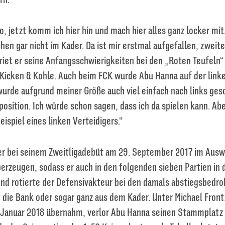
o, jetzt komm ich hier hin und mach hier alles ganz locker mit
en gar nicht im Kader. Da ist mir erstmal aufgefallen, zweite 
rriet er seine Anfangsschwierigkeiten bei den „Roten Teufeln
Kicken & Kohle. Auch beim FCK wurde Abu Hanna auf der link
wurde aufgrund meiner Größe auch viel einfach nach links ges
osition. Ich würde schon sagen, dass ich da spielen kann. Aber
eispiel eines linken Verteidigers.“
r bei seinem Zweitligadebüt am 29. September 2017 im Auswä
erzeugen, sodass er auch in den folgenden sieben Partien in d
end rotierte der Defensivakteur bei den damals abstiegsbedro
 die Bank oder sogar ganz aus dem Kader. Unter Michael Front
Januar 2018 übernahm, verlor Abu Hanna seinen Stammplatz 