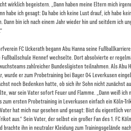
icht wirklich begeistern. „Dann haben meine Eltern mich irge
nn habe ich gesagt: Da habe ich keine Lust drauf, ich habe kei
. Dann bin ich nach einem Jahr wieder hin und seitdem ich un
.“
rfverein FC Uckerath begann Abu Hanna seine Fußballkarriere
e Fußballschule Hennef wechselte. Dort absolvierte er regelmä
uchsteams zahlreicher Bundesligisten teilnahmen. Als Abu H
ar, wurde er zum Probetraining bei Bayer 04 Leverkusen eing
chst noch Bedenken hatte, ob sich ihr Sohn nicht zunächst au
lte, war sein Vater sofort Feuer und Flamme. „Dann weiß ich 
 zum ersten Probetraining in Leverkusen einfach ein Köln-Tri
Vater hat mich nur gesehen und gesagt: Bist du eigentlich ver
ikot aus.“ Sein Vater, der selbst ein großer Fan des 1. FC Köln
d brachte ihn in neutraler Kleidung zum Trainingsgelände nac