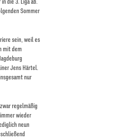
in die 3. Liga ab.
ffolgenden Sommer
iere sein, weil es
en mit dem
 Magdeburg
iner Jens Härtel.
 insgesamt nur
a zwar regelmäßig
 immer wieder
ediglich neun
nschließend