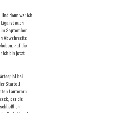
. Und dann war ich
Liga ist auch
“ im September
en Abwehrseite
choben, auf die
 ich bin jetzt
rtsspiel bei
er Startelf
hten Lauterern
zeck, der die
schließlich