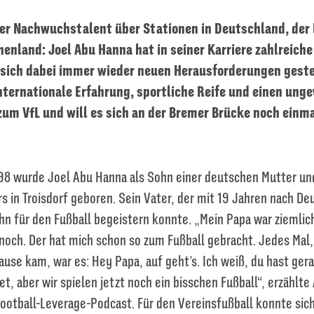
r Nachwuchstalent über Stationen in Deutschland, der 
henland: Joel Abu Hanna hat in seiner Karriere zahlreich
ich dabei immer wieder neuen Herausforderungen gestel
internationale Erfahrung, sportliche Reife und einen ung
um VfL und will es sich an der Bremer Brücke noch einma
98 wurde Joel Abu Hanna als Sohn einer deutschen Mutter un
rs in Troisdorf geboren. Sein Vater, der mit 19 Jahren nach D
ihn für den Fußball begeistern konnte. „Mein Papa war ziemlic
noch. Der hat mich schon so zum Fußball gebracht. Jedes Mal
ause kam, war es: Hey Papa, auf geht’s. Ich weiß, du hast ger
t, aber wir spielen jetzt noch ein bisschen Fußball“, erzählt
ootball-Leverage-Podcast. Für den Vereinsfußball konnte sich