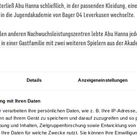
terließ Abu Hanna schließlich, in der passenden Kleidung, ein
0 in die Jugendakademie von Bayer 04 Leverkusen wechselte.
ielen anderen Nachwuchsleistungszentren lebte Abu Hanna jed
 in einer Gastfamilie mit zwei weiteren Spielern aus der Akad
itbewohner war Andrejs Ciganiks, der schnell zu einem engen 
ten Abu Hanna und Ciganiks bei Zorya Luhansk in der Ukraine 
gen werden. Zudem wurde Ciganiks, der aktuell beim FC Luzer
eht, später auch Abu Hannas Trauzeuge. Bei Bayer Leverkusen 
Details
Anzeigeneinstellungen
h sämtliche Jugendmannschaften und stand dabei unter and
und Benjamin Henrichs auf dem Platz.
g mit Ihren Daten
r
verarbeiten Ihre persönlichen Daten, wie z. B. Ihre IP-Adresse,
e auch vom DFB erkannt, sodass Abu Hanna ab der U15 regelmä
en auf Ihrem Gerät zu speichern und darauf zuzugreifen und so 
aden wurde. Ein Highlight seiner damals noch jungen Karriere
ung und Inhalten, Zielgruppenforschung sowie Entwicklung von
 Ihre Daten für welche Zwecke nutzt. Sie können Ihre Einwilligun
U17-Europameisterschaft 2015, bei der er in allen Turnierspie