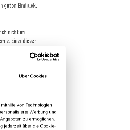
en guten Eindruck,
och nicht im
emie. Einer dieser
Freund wurde.
erneut
n in der Schweiz
durchlief Abu
Über Cookies
erem gemeinsam
 mithilfe von Technologien
ßig zu
personalisierte Werbung und
 war die
 Angeboten zu ermöglichen.
g jederzeit über die Cookie-
len zum Einsatz