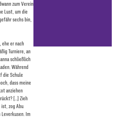
ndwann zum Verein
ne Lust, um die
gefähr sechs bin,
, ehe er nach
ßig Turniere, an
anna schließlich
eladen. Während
f die Schule
noch, dass meine
kot anziehen
rückt? […] Zieh
 ist, zog Abu
h Leverkusen. Im