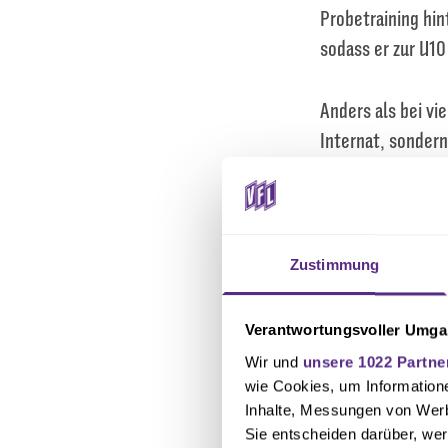
Probetraining hin
sodass er zur U1
Anders als bei v
Internat, sondern
Mitspieler und M
Jahre später soll
Mannschaftskolle
unter Vertrag st
Zustimmung
Hanna schließlic
mit Kai Havertz 
Verantwortungsvoller Umgan
Wir und
unsere 1022 Partne
Sein Talent wurd
wie Cookies, um Information
Lehrgängen eingel
Inhalte, Messungen von Werb
Sie entscheiden darüber, wer
Teilnahme an der 