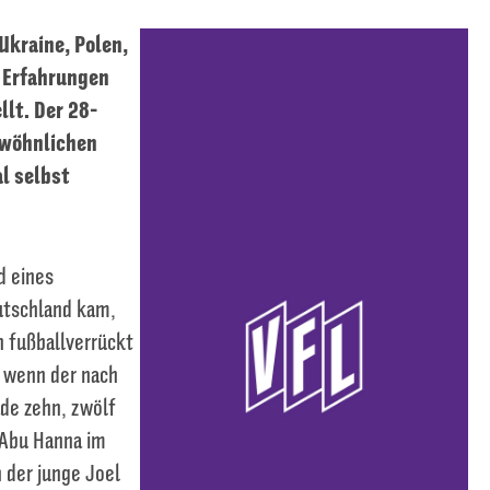
Ukraine, Polen,
e Erfahrungen
lt. Der 28-
ewöhnlichen
l selbst
d eines
eutschland kam,
h fußballverrückt
, wenn der nach
ade zehn, zwölf
e Abu Hanna im
 der junge Joel