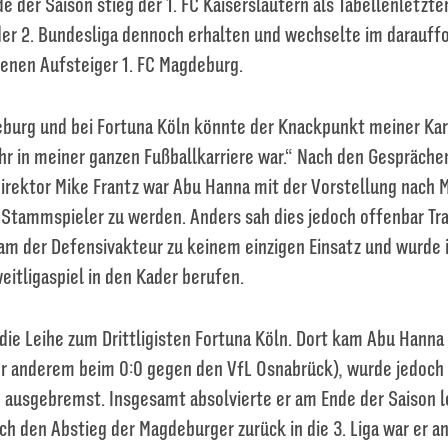
 der Saison stieg der 1. FC Kaiserslautern als Tabellenletzter 
der 2. Bundesliga dennoch erhalten und wechselte im darau
enen Aufsteiger 1. FC Magdeburg.
eburg und bei Fortuna Köln könnte der Knackpunkt meiner Karr
hr in meiner ganzen Fußballkarriere war.“ Nach den Gespräch
irektor Mike Frantz war Abu Hanna mit der Vorstellung nach
Stammspieler zu werden. Anders sah dies jedoch offenbar Tra
kam der Defensivakteur zu keinem einzigen Einsatz und wurde
weitligaspiel in den Kader berufen.
die Leihe zum Drittligisten Fortuna Köln. Dort kam Abu Hann
er anderem beim 0:0 gegen den VfL Osnabrück), wurde jedoch
 ausgebremst. Insgesamt absolvierte er am Ende der Saison l
rch den Abstieg der Magdeburger zurück in die 3. Liga war er a