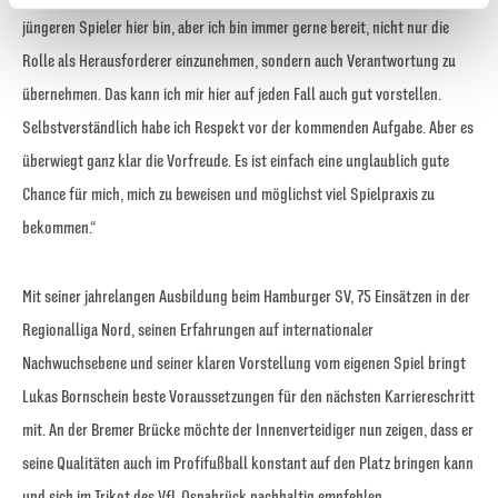
haben oder die sie im Rahmen Ihrer Nutzung der Dienste
jüngeren Spieler hier bin, aber ich bin immer gerne bereit, nicht nur die
gesammelt haben.
Rolle als Herausforderer einzunehmen, sondern auch Verantwortung zu
übernehmen. Das kann ich mir hier auf jeden Fall auch gut vorstellen.
Selbstverständlich habe ich Respekt vor der kommenden Aufgabe. Aber es
überwiegt ganz klar die Vorfreude. Es ist einfach eine unglaublich gute
Chance für mich, mich zu beweisen und möglichst viel Spielpraxis zu
bekommen.“
Mit seiner jahrelangen Ausbildung beim Hamburger SV, 75 Einsätzen in der
Regionalliga Nord, seinen Erfahrungen auf internationaler
Nachwuchsebene und seiner klaren Vorstellung vom eigenen Spiel bringt
Lukas Bornschein beste Voraussetzungen für den nächsten Karriereschritt
mit. An der Bremer Brücke möchte der Innenverteidiger nun zeigen, dass er
seine Qualitäten auch im Profifußball konstant auf den Platz bringen kann
und sich im Trikot des VfL Osnabrück nachhaltig empfehlen.