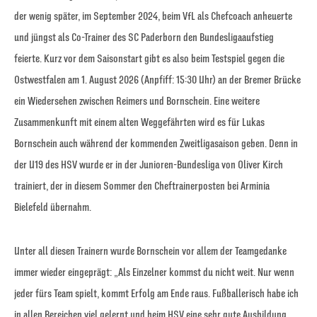
der wenig später, im September 2024, beim VfL als Chefcoach anheuerte
und jüngst als Co-Trainer des SC Paderborn den Bundesligaaufstieg
feierte. Kurz vor dem Saisonstart gibt es also beim Testspiel gegen die
Ostwestfalen am 1. August 2026 (Anpfiff: 15:30 Uhr) an der Bremer Brücke
ein Wiedersehen zwischen Reimers und Bornschein. Eine weitere
Zusammenkunft mit einem alten Weggefährten wird es für Lukas
Bornschein auch während der kommenden Zweitligasaison geben. Denn in
der U19 des HSV wurde er in der Junioren-Bundesliga von Oliver Kirch
trainiert, der in diesem Sommer den Cheftrainerposten bei Arminia
Bielefeld übernahm.
Unter all diesen Trainern wurde Bornschein vor allem der Teamgedanke
immer wieder eingeprägt: „Als Einzelner kommst du nicht weit. Nur wenn
jeder fürs Team spielt, kommt Erfolg am Ende raus. Fußballerisch habe ich
in allen Bereichen viel gelernt und beim HSV eine sehr gute Ausbildung