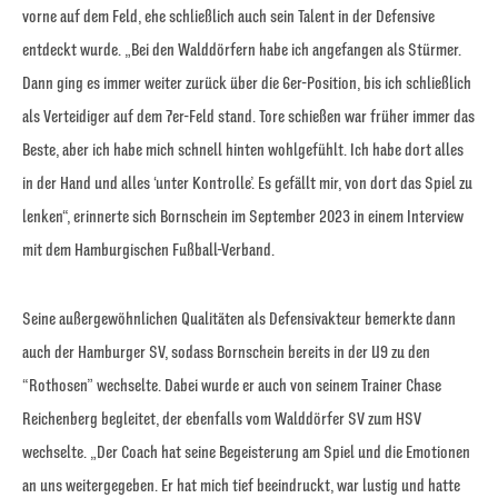
vorne auf dem Feld, ehe schließlich auch sein Talent in der Defensive
entdeckt wurde. „Bei den Walddörfern habe ich angefangen als Stürmer.
Dann ging es immer weiter zurück über die 6er-Position, bis ich schließlich
als Verteidiger auf dem 7er-Feld stand. Tore schießen war früher immer das
Beste, aber ich habe mich schnell hinten wohlgefühlt. Ich habe dort alles
in der Hand und alles ‘unter Kontrolle’. Es gefällt mir, von dort das Spiel zu
lenken“, erinnerte sich Bornschein im September 2023 in einem Interview
mit dem Hamburgischen Fußball-Verband.
Seine außergewöhnlichen Qualitäten als Defensivakteur bemerkte dann
auch der Hamburger SV, sodass Bornschein bereits in der U9 zu den
“Rothosen” wechselte. Dabei wurde er auch von seinem Trainer Chase
Reichenberg begleitet, der ebenfalls vom Walddörfer SV zum HSV
wechselte. „Der Coach hat seine Begeisterung am Spiel und die Emotionen
an uns weitergegeben. Er hat mich tief beeindruckt, war lustig und hatte