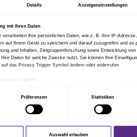
Details
Anzeigeneinstellungen
g mit Ihren Daten
r
verarbeiten Ihre persönlichen Daten, wie z. B. Ihre IP-Adresse,
en auf Ihrem Gerät zu speichern und darauf zuzugreifen und so 
ung und Inhalten, Zielgruppenforschung sowie Entwicklung von
 Ihre Daten für welche Zwecke nutzt. Sie können Ihre Einwilligun
 auf das Privacy Trigger Symbol ändern oder widerrufen
n wir auch gerne:
geografische Lage erfassen, welche bis auf einige Meter genau 
Scannen nach bestimmten Merkmalen (Fingerprinting) identifizie
Präferenzen
Statistiken
ie Ihre persönlichen Daten verarbeitet werden, und legen Sie I
nhalte und Anzeigen zu personalisieren, Funktionen für soziale
Website zu analysieren. Außerdem geben wir Informationen zu I
Auswahl erlauben