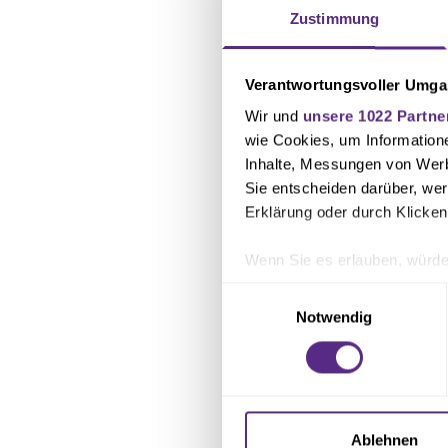
Zustimmung
Verantwortungsvoller Umgan
Wir und
unsere 1022 Partne
wie Cookies, um Information
Inhalte, Messungen von Werb
Sie entscheiden darüber, wer
Erklärung oder durch Klicken
Wenn Sie es erlauben, würde
Informationen über Ihre 
Einwilligungsauswahl
Ihr Gerät durch aktives 
Notwendig
Erfahren Sie mehr darüber, w
Einzelheiten
fest.
Wir verwenden Cookies, um I
und die Zugriffe auf unsere 
Ablehnen