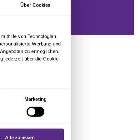
Über Cookies
 mithilfe von Technologien
personalisierte Werbung und
 Angeboten zu ermöglichen.
g jederzeit über die Cookie-
sein können
ren
Marketing
hre Präferenzen im
Abschnitt
 Medien anbieten zu können
hrer Verwendung unserer
Alle zulassen