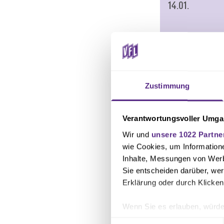
14.01.
15.01.
16.01.
Zustimmung
17.01.
Verantwortungsvoller Umgan
Wir und
unsere 1022 Partne
wie Cookies, um Information
18.01.
Inhalte, Messungen von Werb
Sie entscheiden darüber, wer
Erklärung oder durch Klicken
Wenn Sie es erlauben, würde
Informationen über Ihre 
Einwilligungsauswahl