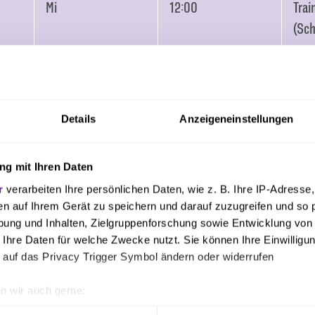
Mi
12:00
Trai
(Sch
Do
Trai
öffe
Fr
Trai
Details
Anzeigeneinstellungen
öffe
Sa
16:30
Ale
g mit Ihren Daten
– V
r
verarbeiten Ihre persönlichen Daten, wie z. B. Ihre IP-Adresse,
en auf Ihrem Gerät zu speichern und darauf zuzugreifen und so 
So
12:00
Trai
ung und Inhalten, Zielgruppenforschung sowie Entwicklung von
(Sch
 Ihre Daten für welche Zwecke nutzt. Sie können Ihre Einwilligun
 auf das Privacy Trigger Symbol ändern oder widerrufen
n wir auch gerne:
geografische Lage erfassen, welche bis auf einige Meter genau 