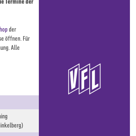
ie Termine der
shop
der
se öffnen. Für
ung. Alle
ning
inkelberg)