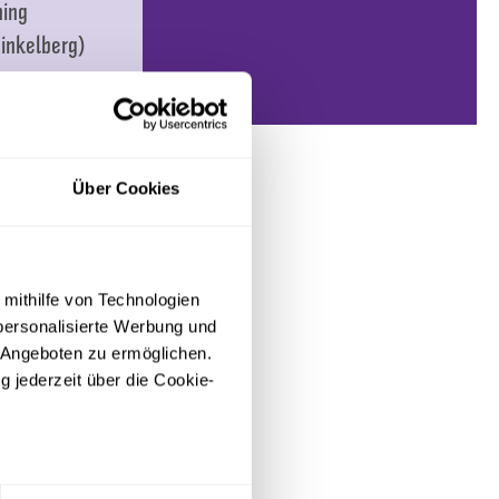
ning
inkelberg)
ning (nicht
ntlich)
ning (nicht
Über Cookies
ntlich)
mannia Aachen
fL Osnabrück
 mithilfe von Technologien
personalisierte Werbung und
ning
 Angeboten zu ermöglichen.
inkelberg)
g jederzeit über die Cookie-
sein können