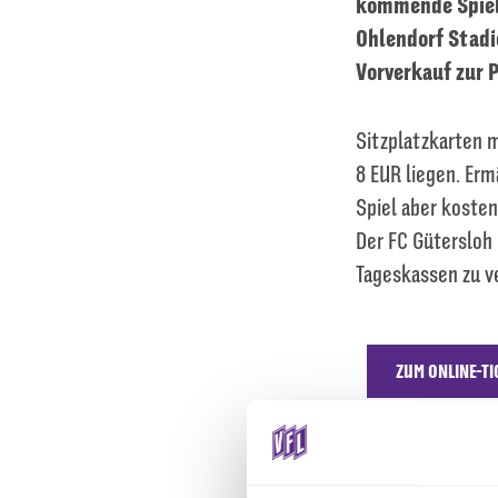
kommende Spielz
Ohlendorf Stadio
Vorverkauf zur P
Sitzplatzkarten 
8 EUR liegen. Er
Spiel aber kosten
Der FC Gütersloh
Tageskassen zu v
ZUM ONLINE-T
Text: Mathilda Pu