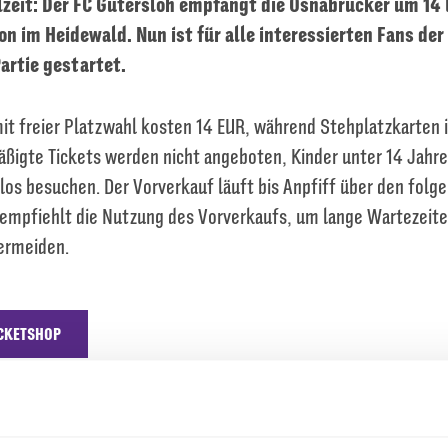
eit: Der FC Gütersloh empfängt die Osnabrücker um 14 
n im Heidewald. Nun ist für alle interessierten Fans der
artie gestartet.
mit freier Platzwahl kosten 14 EUR, während Stehplatzkarten 
mäßigte Tickets werden nicht angeboten, Kinder unter 14 Jahr
los besuchen. Der Vorverkauf läuft bis Anpfiff über den folg
 empfiehlt die Nutzung des Vorverkaufs, um lange Wartezeite
ermeiden.
ICKETSHOP
ke