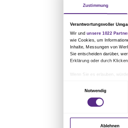
Foto: Jonas Jürg
Zustimmung
Verantwortungsvoller Umgan
Wir und
unsere 1022 Partne
wie Cookies, um Information
Inhalte, Messungen von Werb
Sie entscheiden darüber, wer
Erklärung oder durch Klicken
Wenn Sie es erlauben, würde
Informationen über Ihre 
Einwilligungsauswahl
Ihr Gerät durch aktives 
Notwendig
Erfahren Sie mehr darüber, w
Einzelheiten
fest.
Wir verwenden Cookies, um I
und die Zugriffe auf unsere 
Ablehnen