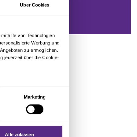
Über Cookies
 mithilfe von Technologien
personalisierte Werbung und
 Angeboten zu ermöglichen.
g jederzeit über die Cookie-
sein können
ren
Marketing
hre Präferenzen im
Abschnitt
 Medien anbieten zu können
hrer Verwendung unserer
Alle zulassen