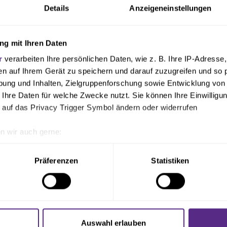
ens
Details
Anzeigeneinstellungen
g mit Ihren Daten
r
verarbeiten Ihre persönlichen Daten, wie z. B. Ihre IP-Adresse,
en auf Ihrem Gerät zu speichern und darauf zuzugreifen und so 
ung und Inhalten, Zielgruppenforschung sowie Entwicklung von
 Ihre Daten für welche Zwecke nutzt. Sie können Ihre Einwilligun
 auf das Privacy Trigger Symbol ändern oder widerrufen
n wir auch gerne:
geografische Lage erfassen, welche bis auf einige Meter genau 
Scannen nach bestimmten Merkmalen (Fingerprinting) identifizie
Präferenzen
Statistiken
ie Ihre persönlichen Daten verarbeitet werden, und legen Sie I
nhalte und Anzeigen zu personalisieren, Funktionen für soziale
Website zu analysieren. Außerdem geben wir Informationen zu I
Auswahl erlauben