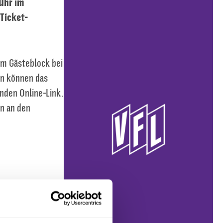
Uhr im
 Ticket-
im Gästeblock bei
en können das
enden Online-Link.
n an den