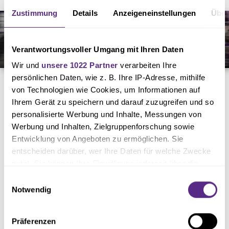
Zustimmung
Details
Anzeigeneinstellungen
Über
Verantwortungsvoller Umgang mit Ihren Daten
Wir und
unsere 1022 Partner
verarbeiten Ihre
persönlichen Daten, wie z. B. Ihre IP-Adresse, mithilfe
FAMILIENBLOCK
von Technologien wie Cookies, um Informationen auf
Ihrem Gerät zu speichern und darauf zuzugreifen und so
personalisierte Werbung und Inhalte, Messungen von
In der unteren Hälfte des Block Q2 auf der Stadtwerke Osnabrück-
Werbung und Inhalten, Zielgruppenforschung sowie
Südtribüne (Plätze 1-14) sowie im Block E2 (Plätze 1-19) auf der Sparkasse
Entwicklung von Angeboten zu ermöglichen. Sie
Osnabrück-Nordtribüne stehen ausgewiesene Familienblöcke zur
entscheiden darüber, wer Ihre Daten für welche Zwecke
nutzt. Sie können Ihre Einwilligung jederzeit über die
Verfügung. Zusätzlich wird bei ausgewählten Spielen Block K als
Cookie-Erklärung oder durch Klicken auf das Privacy
Einwilligungsauswahl
Familienblock angeboten. Erwachsene erwerben ein Ticket zum
Trigger Symbol ändern oder widerrufen
Notwendig
Vollzahlerpreis und können für nur 3,00 Euro (pro Kind) ihre Kinder (bis
einschließlich 14 Jahre) mitnehmen. Bis einschließlich fünf Jahre ist der
Wenn Sie es erlauben, würden wir auch gerne:
Präferenzen
Informationen über Ihre geografische Lage erfassen,
Eintritt frei; ein Anspruch auf einen Sitzplatz besteht in diesem Fall jedoch