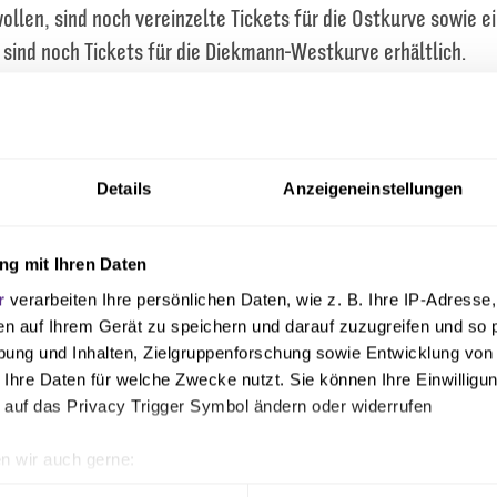
ollen, sind noch vereinzelte Tickets für die Ostkurve sowie ei
sind noch Tickets für die Diekmann-Westkurve erhältlich.
ag ist außerdem der Vorverkauf für Mitglieder für die Parti
4. August gestartet (Anpfiff: 14:00 Uhr). Morgen startet dan
uerkarteninhaber, bevor am Mittwoch zur gleichen Uhrzeit die
Details
Anzeigeneinstellungen
en Verkauf gehen.
g mit Ihren Daten
r
verarbeiten Ihre persönlichen Daten, wie z. B. Ihre IP-Adresse,
en auf Ihrem Gerät zu speichern und darauf zuzugreifen und so 
ung und Inhalten, Zielgruppenforschung sowie Entwicklung von
e
 Ihre Daten für welche Zwecke nutzt. Sie können Ihre Einwilligun
 auf das Privacy Trigger Symbol ändern oder widerrufen
n wir auch gerne:
geografische Lage erfassen, welche bis auf einige Meter genau 