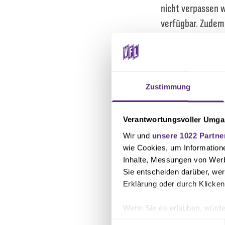
nicht verpassen w
verfügbar. Zudem 
Am heutigen Mont
Unterhaching am 2
Vorverkauf für Da
Zustimmung
Spiel in den frei
Verantwortungsvoller Umgan
Wir und
unsere 1022 Partne
Text: Dana Hintz
wie Cookies, um Information
Inhalte, Messungen von Werb
Foto: Philip Dauw
Sie entscheiden darüber, wer
Erklärung oder durch Klicken
Wenn Sie es erlauben, würde
Informationen über Ihre 
Einwilligungsauswahl