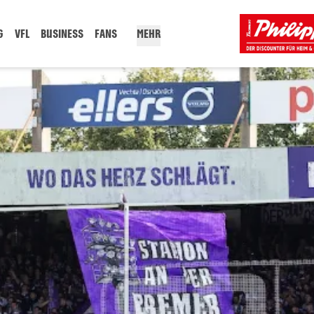
G
VFL
BUSINESS
FANS
MEHR