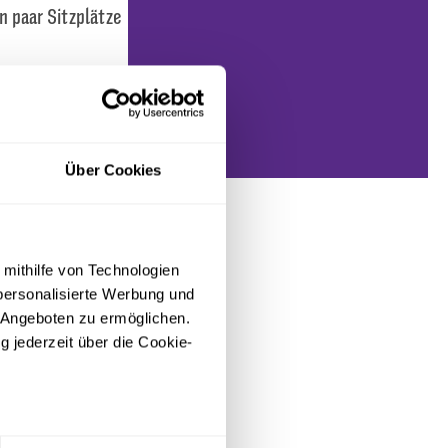
n paar Sitzplätze
e gegen SpVgg
n ab 13 Uhr der
 Tickets für das
Über Cookies
 mithilfe von Technologien
personalisierte Werbung und
 Angeboten zu ermöglichen.
g jederzeit über die Cookie-
sein können