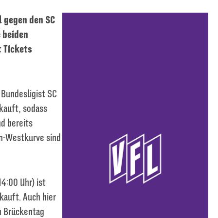
l gegen den SC
e beiden
t Tickets
 Bundesligist SC
rkauft, sodass
nd bereits
nn-Westkurve sind
4:00 Uhr) ist
rkauft. Auch hier
en Brückentag