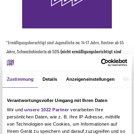
*Ermäßigungsberechtigt sind Jugendliche zw. 14-17 Jahre, Rentner ab 65
Jahre, Schwerbehinderte ab 50%
(nicht ermäßigungsberichtigt sind
Studierende und FSJler)
Zustimmung
Details
Anzeigeneinstellungen
Über
**Kinder bis einschließlich 13 Jahre
Verantwortungsvoller Umgang mit Ihren Daten
HIER GEHT'S ZUM ONLINE-TICKETSHOP
Wir und
unsere 1022 Partner
verarbeiten Ihre
persönlichen Daten, wie z. B. Ihre IP-Adresse, mithilfe
von Technologien wie Cookies, um Informationen auf
Foto: osnapix
Ihrem Gerät zu speichern und darauf zuzugreifen und so