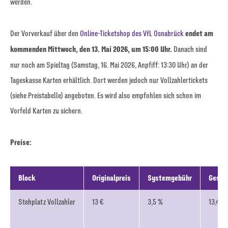
werden.
Der Vorverkauf über den
Online-Ticketshop des VfL Osnabrück
endet am
kommenden Mittwoch, den 13. Mai 2026, um 15:00 Uhr.
Danach sind
nur noch am Spieltag (Samstag, 16. Mai 2026, Anpfiff: 13:30 Uhr) an der
Tageskasse Karten erhältlich. Dort werden jedoch nur Vollzahlertickets
(siehe Preistabelle) angeboten. Es wird also empfohlen sich schon im
Vorfeld Karten zu sichern.
Preise:
Block
Originalpreis
Systemgebühr
Gesam
Stehplatz Vollzahler
13 €
3,5 %
13,46 