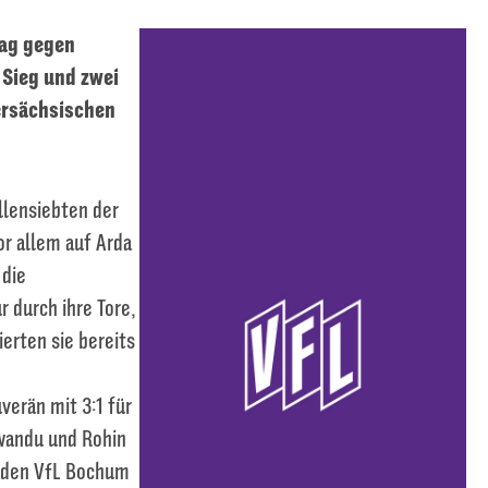
tag gegen
 Sieg und zwei
ersächsischen
llensiebten der
or allem auf Arda
 die
r durch ihre Tore,
ierten sie bereits
verän mit 3:1 für
Uwandu und Rohin
n den VfL Bochum