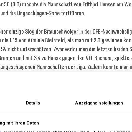
er 96 (0:0) möchte die Mannschaft von Frithjof Hansen am W
 und die Ungeschlagen-Serie fortführen.
sher einzige Sieg der Braunschweiger in der DFB-Nachwuchslig
die U19 von Arminia Bielefeld, als man mit 2:0 gewinnen ko
SV nicht unterschätzen. Zwar verlor man die letzten beiden S
remen und mit 3:4 zu Hause gegen den VfL Bochum, spielte 
h ungeschlagenen Mannschaften der Liga. Zudem konnte man i
ung gehen und kassierte gegen die Bochumer erst in der 90. M
n auch noch das Tor zum 3:4, welches somit die siebte Saiso
 VfL-Trainer Hansen warnt davor, den kommenden Gegner auf 
se und der Tabellensituation zu unterschätzen. „Wir treffen 
Details
Anzeigeneinstellungen
ch ist und der in den letzten Spielen immer wieder seine Offe
len konnte. Es wird ein intensives Spiel zu Hause. Wir sind al
g mit Ihren Daten
g unseren eigenen Stärken bewusst, die wir natürlich auch am