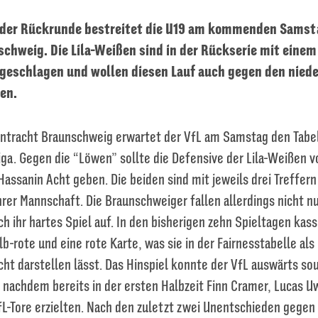
l der Rückrunde bestreitet die U19 am kommenden Sams
schweig. Die Lila-Weißen sind in der Rückserie mit einem
geschlagen und wollen diesen Lauf auch gegen den nied
en.
Eintracht Braunschweig erwartet der VfL am Samstag den Tabe
a. Gegen die “Löwen” sollte die Defensive der Lila-Weißen v
assanin Acht geben. Die beiden sind mit jeweils drei Treffern
rer Mannschaft. Die Braunschweiger fallen allerdings nicht nu
h ihr hartes Spiel auf. In den bisherigen zehn Spieltagen kass
lb-rote und eine rote Karte, was sie in der Fairnesstabelle als
cht darstellen lässt. Das Hinspiel konnte der VfL auswärts sou
 nachdem bereits in der ersten Halbzeit Finn Cramer, Lucas 
VfL-Tore erzielten. Nach den zuletzt zwei Unentschieden gege