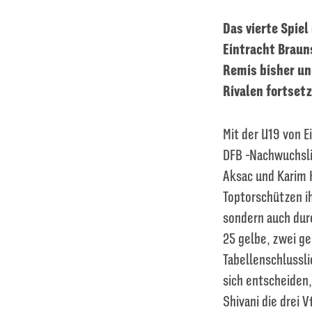
Das vierte Spie
Eintracht Braun
Remis bisher un
Rivalen fortsetz
Mit der U19 von 
DFB -Nachwuchslig
Aksac und Karim H
Toptorschützen ih
sondern auch durc
25 gelbe, zwei ge
Tabellenschlussli
sich entscheiden,
Shivani die drei 