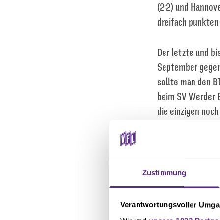
(2:2) und Hannov
dreifach punkten
Der letzte und bi
September gegen 
sollte man den BT
beim SV Werder B
die einzigen noc
zunächst in Führ
Ausgleich und dan
besiegelte. Auch
jüngsten Ergebnis
Zustimmung
der sehr gefährli
unter Beweis stel
Verantwortungsvoller Umgan
auch gleichzeiti