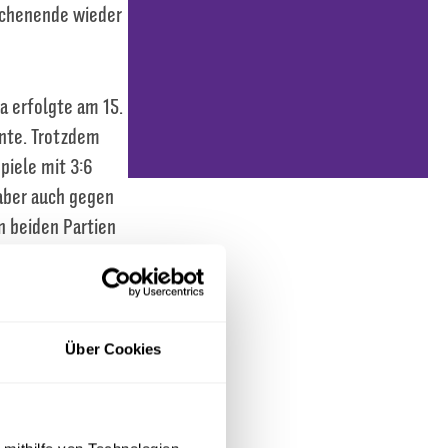
ochenende wieder
a erfolgte am 15.
nnte. Trotzdem
piele mit 3:6
aber auch gegen
n beiden Partien
inute den
nniederlage
Grund der
auf einen Gegner,
Über Cookies
nsivqualitäten
so gewarnt, aber
 Samstag wieder