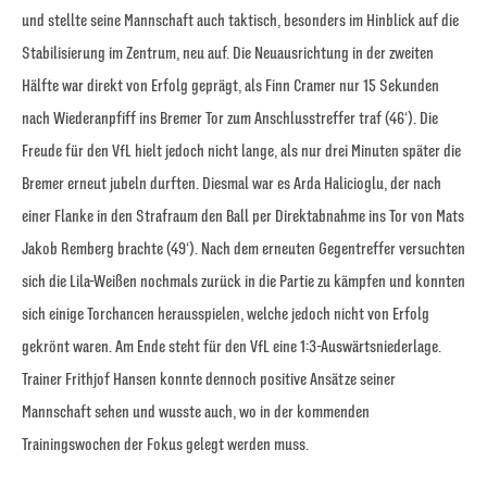
und stellte seine Mannschaft auch taktisch, besonders im Hinblick auf die
Stabilisierung im Zentrum, neu auf. Die Neuausrichtung in der zweiten
Hälfte war direkt von Erfolg geprägt, als Finn Cramer nur 15 Sekunden
nach Wiederanpfiff ins Bremer Tor zum Anschlusstreffer traf (46‘). Die
Freude für den VfL hielt jedoch nicht lange, als nur drei Minuten später die
Bremer erneut jubeln durften. Diesmal war es Arda Halicioglu, der nach
einer Flanke in den Strafraum den Ball per Direktabnahme ins Tor von Mats
Jakob Remberg brachte (49‘). Nach dem erneuten Gegentreffer versuchten
sich die Lila-Weißen nochmals zurück in die Partie zu kämpfen und konnten
sich einige Torchancen herausspielen, welche jedoch nicht von Erfolg
gekrönt waren. Am Ende steht für den VfL eine 1:3-Auswärtsniederlage.
Trainer Frithjof Hansen konnte dennoch positive Ansätze seiner
Mannschaft sehen und wusste auch, wo in der kommenden
Trainingswochen der Fokus gelegt werden muss.