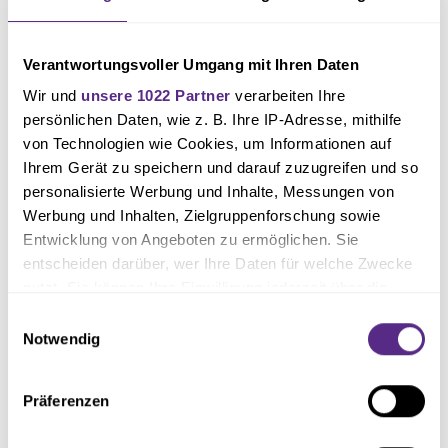
haben wir zu oft technische Fehler aufgewiesen. Dort werden wir in den
nächsten Trainingswochen auf jeden Fall weiter den Schwerpunkt legen.“
Verantwortungsvoller Umgang mit Ihren Daten
Wir und
unsere 1022 Partner
verarbeiten Ihre
Für die U19 des VfL geht es bereits am kommenden Samstag (Anpfiff:
persönlichen Daten, wie z. B. Ihre IP-Adresse, mithilfe
13:00 Uhr) im Ligabetrieb weiter. Dann ist die Mannschaft vom SC
von Technologien wie Cookies, um Informationen auf
Paderborn, welche punktgleich nur einen Platz vor den Lila-Weißen in der
Ihrem Gerät zu speichern und darauf zuzugreifen und so
Tabelle steht, zu Besuch.
personalisierte Werbung und Inhalte, Messungen von
Werbung und Inhalten, Zielgruppenforschung sowie
Entwicklung von Angeboten zu ermöglichen. Sie
entscheiden darüber, wer Ihre Daten für welche Zwecke
Text: Jendrik Greiwe
nutzt. Sie können Ihre Einwilligung jederzeit über die
Cookie-Erklärung oder durch Klicken auf das Privacy
Einwilligungsauswahl
Foto: osnapix
Trigger Symbol ändern oder widerrufen
Notwendig
Wenn Sie es erlauben, würden wir auch gerne:
Präferenzen
Informationen über Ihre geografische Lage erfassen,
welche bis auf einige Meter genau sein können