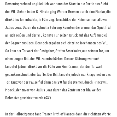
Dementsprechend unglücklich war dann der Start in die Partie aus Sicht
des VfL. Schon in der 6. Minute ging Werder Bremen durch eine Flanke, die
direkt ins Tor rutschte, in Führung. Torschütze der Heimmannschaft war
Julius Joas. Durch die schnelle Führung konnten die Bremer das Spiel früh
an sich reißen und der VfL konnte nur selten Druck auf das Aufbauspiel
der Gegner ausüben. Dennoch ergaben sich einzelne Torchancen des VfL.
So kam der Torwart der Gastgeber, Stefan Smarkalev, aus seinem Tor, um
einen langen Ball des VfL zu entschärfen. Dessen Klärungsversuch
landetet jedoch direkt vor die Füße von Finn Cramer, der den Torwart
gedankenschnell überlupfte. Der Ball landete jedoch nur knapp neben das
Tor. Kurz vor der Pause fiel dann das 2:0 für die Bremer, durch Princewill
Mbock, der zuvor von Julius Joas durch das Zentrum der lila-weißen
Defensive geschickt wurde (43‘).
In der Halbzeitpause fand Trainer Frithjof Hansen dann die richtigen Worte