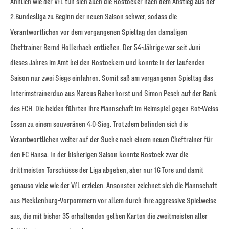
Ähnlich wie der VfL tun sich auch die Rostocker nach dem Abstieg aus der
2.Bundesliga zu Beginn der neuen Saison schwer, sodass die
Verantwortlichen vor dem vergangenen Spieltag den damaligen
Cheftrainer Bernd Hollerbach entließen. Der 54-Jährige war seit Juni
dieses Jahres im Amt bei den Rostockern und konnte in der laufenden
Saison nur zwei Siege einfahren. Somit saß am vergangenen Spieltag das
Interimstrainerduo aus Marcus Rabenhorst und Simon Pesch auf der Bank
des FCH. Die beiden führten ihre Mannschaft im Heimspiel gegen Rot-Weiss
Essen zu einem souveränen 4:0-Sieg. Trotzdem befinden sich die
Verantwortlichen weiter auf der Suche nach einem neuen Cheftrainer für
den FC Hansa. In der bisherigen Saison konnte Rostock zwar die
drittmeisten Torschüsse der Liga abgeben, aber nur 16 Tore und damit
genauso viele wie der VfL erzielen. Ansonsten zeichnet sich die Mannschaft
aus Mecklenburg-Vorpommern vor allem durch ihre aggressive Spielweise
aus, die mit bisher 35 erhaltenden gelben Karten die zweitmeisten aller