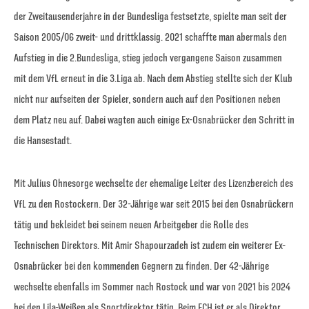
der Zweitausenderjahre in der Bundesliga festsetzte, spielte man seit der
Saison 2005/06 zweit- und drittklassig. 2021 schaffte man abermals den
Aufstieg in die 2.Bundesliga, stieg jedoch vergangene Saison zusammen
mit dem VfL erneut in die 3.Liga ab. Nach dem Abstieg stellte sich der Klub
nicht nur aufseiten der Spieler, sondern auch auf den Positionen neben
dem Platz neu auf. Dabei wagten auch einige Ex-Osnabrücker den Schritt in
die Hansestadt.
Mit Julius Ohnesorge wechselte der ehemalige Leiter des Lizenzbereich des
VfL zu den Rostockern. Der 32-Jährige war seit 2015 bei den Osnabrückern
tätig und bekleidet bei seinem neuen Arbeitgeber die Rolle des
Technischen Direktors. Mit Amir Shapourzadeh ist zudem ein weiterer Ex-
Osnabrücker bei den kommenden Gegnern zu finden. Der 42-Jährige
wechselte ebenfalls im Sommer nach Rostock und war von 2021 bis 2024
bei den Lila-Weißen als Sportdirektor tätig. Beim FCH ist er als Direktor