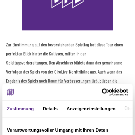
Zur Einstimmung auf den bevorstehenden Spieltag bot diese Tour einen
perfekten Blick hinter die Kulissen, mitten in den
Spieltagsvorbereitungen. Den Abschluss bildete dann das gemeinsame
Verfolgen des Spiels von der GiroLive-Nordtribüne aus. Auch wenn das
Ergebnis des Spiels noch Raum für Verbesserungen ließ, blieben die
gewonnenen Eindrücke als durchweg positive Erinnerung bei allen
Teilnehmern haften.
Zustimmung
Details
Anzeigeneinstellungen
Über
Diese gelungene Aktivierung unterstreicht die enge Partnerschaft
zwischen dem VfL Osnabrück und der VGH Versicherung. Solch exklusive
Verantwortungsvoller Umgang mit Ihren Daten