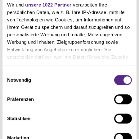
Einblicke und Erlebnisse stärken nicht nur die Bindung zum Verein,
Wir und
unsere 1022 Partner
verarbeiten Ihre
sondern fördern auch den wertvollen Austausch zwischen Wirtschaft und
persönlichen Daten, wie z. B. Ihre IP-Adresse, mithilfe
Sport in der Region.
von Technologien wie Cookies, um Informationen auf
Ihrem Gerät zu speichern und darauf zuzugreifen und so
personalisierte Werbung und Inhalte, Messungen von
Werbung und Inhalten, Zielgruppenforschung sowie
Text: Malik Scherz
Entwicklung von Angeboten zu ermöglichen. Sie
Fotos: Jonas Jürgens
entscheiden darüber, wer Ihre Daten für welche Zwecke
nutzt. Sie können Ihre Einwilligung jederzeit über die
Cookie-Erklärung oder durch Klicken auf das Privacy
Einwilligungsauswahl
Trigger Symbol ändern oder widerrufen
Notwendig
Wenn Sie es erlauben, würden wir auch gerne:
Präferenzen
Informationen über Ihre geografische Lage erfassen,
welche bis auf einige Meter genau sein können
Ihr Gerät durch aktives Scannen nach bestimmten
Statistiken
Merkmalen (Fingerprinting) identifizieren
Erfahren Sie mehr darüber, wie Ihre persönlichen Daten
Marketing