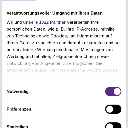
Verantwortungsvoller Umgang mit Ihren Daten
Wir und
unsere 1022 Partner
verarbeiten Ihre
persönlichen Daten, wie z. B. Ihre IP-Adresse, mithilfe
von Technologien wie Cookies, um Informationen auf
Ihrem Gerät zu speichern und darauf zuzugreifen und so
personalisierte Werbung und Inhalte, Messungen von
Werbung und Inhalten, Zielgruppenforschung sowie
Im Zuge des Heimspiels gegen die Zweitvertretung der TSG Hoffenheim
Entwicklung von Angeboten zu ermöglichen. Sie
wurde Marisa im Vorfeld und während der Partie mit der Kamera begleitet.
entscheiden darüber, wer Ihre Daten für welche Zwecke
nutzt. Sie können Ihre Einwilligung jederzeit über die
Wer einmal sehen möchte, wie eine typische Spieltagsvorbereitung und -
Cookie-Erklärung oder durch Klicken auf das Privacy
Einwilligungsauswahl
koordination in der Praxis aussieht, findet das Video auf dem
YouTube-
Trigger Symbol ändern oder widerrufen
Notwendig
Kanal
des VfL Osnabrück.
Wenn Sie es erlauben, würden wir auch gerne:
Präferenzen
Letztendlich hat Marisa Strodt in den vergangenen Jahren eindrucksvoll
Informationen über Ihre geografische Lage erfassen,
welche bis auf einige Meter genau sein können
gezeigt, wie viel man mit Engagement, Eigeninitiative und Leidenschaft
Ihr Gerät durch aktives Scannen nach bestimmten
Statistiken