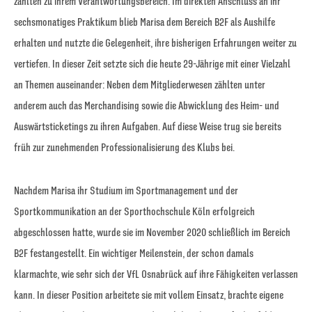
zählten zu ihrem Verantwortungsbereich. Im direkten Anschluss an ihr
sechsmonatiges Praktikum blieb Marisa dem Bereich B2F als Aushilfe
erhalten und nutzte die Gelegenheit, ihre bisherigen Erfahrungen weiter zu
vertiefen. In dieser Zeit setzte sich die heute 29-Jährige mit einer Vielzahl
an Themen auseinander: Neben dem Mitgliederwesen zählten unter
anderem auch das Merchandising sowie die Abwicklung des Heim- und
Auswärtsticketings zu ihren Aufgaben. Auf diese Weise trug sie bereits
früh zur zunehmenden Professionalisierung des Klubs bei.
Nachdem Marisa ihr Studium im Sportmanagement und der
Sportkommunikation an der Sporthochschule Köln erfolgreich
abgeschlossen hatte, wurde sie im November 2020 schließlich im Bereich
B2F festangestellt. Ein wichtiger Meilenstein, der schon damals
klarmachte, wie sehr sich der VfL Osnabrück auf ihre Fähigkeiten verlassen
kann. In dieser Position arbeitete sie mit vollem Einsatz, brachte eigene