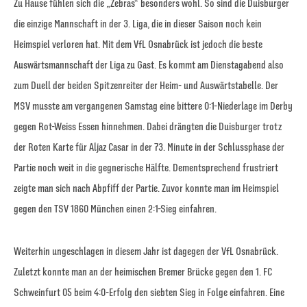
Zu Hause fühlen sich die „Zebras“ besonders wohl. So sind die Duisburger
die einzige Mannschaft in der 3. Liga, die in dieser Saison noch kein
Heimspiel verloren hat. Mit dem VfL Osnabrück ist jedoch die beste
Auswärtsmannschaft der Liga zu Gast. Es kommt am Dienstagabend also
zum Duell der beiden Spitzenreiter der Heim- und Auswärtstabelle. Der
MSV musste am vergangenen Samstag eine bittere 0:1-Niederlage im Derby
gegen Rot-Weiss Essen hinnehmen. Dabei drängten die Duisburger trotz
der Roten Karte für Aljaz Casar in der 73. Minute in der Schlussphase der
Partie noch weit in die gegnerische Hälfte. Dementsprechend frustriert
zeigte man sich nach Abpfiff der Partie. Zuvor konnte man im Heimspiel
gegen den TSV 1860 München einen 2:1-Sieg einfahren.
Weiterhin ungeschlagen in diesem Jahr ist dagegen der VfL Osnabrück.
Zuletzt konnte man an der heimischen Bremer Brücke gegen den 1. FC
Schweinfurt 05 beim 4:0-Erfolg den siebten Sieg in Folge einfahren. Eine