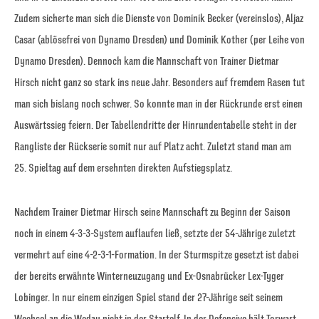
Zudem sicherte man sich die Dienste von Dominik Becker (vereinslos), Aljaz
Casar (ablösefrei von Dynamo Dresden) und Dominik Kother (per Leihe von
Dynamo Dresden). Dennoch kam die Mannschaft von Trainer Dietmar
Hirsch nicht ganz so stark ins neue Jahr. Besonders auf fremdem Rasen tut
man sich bislang noch schwer. So konnte man in der Rückrunde erst einen
Auswärtssieg feiern. Der Tabellendritte der Hinrundentabelle steht in der
Rangliste der Rückserie somit nur auf Platz acht. Zuletzt stand man am
25. Spieltag auf dem ersehnten direkten Aufstiegsplatz.
Nachdem Trainer Dietmar Hirsch seine Mannschaft zu Beginn der Saison
noch in einem 4-3-3-System auflaufen ließ, setzte der 54-Jährige zuletzt
vermehrt auf eine 4-2-3-1-Formation. In der Sturmspitze gesetzt ist dabei
der bereits erwähnte Winterneuzugang und Ex-Osnabrücker Lex-Tyger
Lobinger. In nur einem einzigen Spiel stand der 27-Jährige seit seinem
Wechsel an die Wedau nicht in der Startelf. In der Defensive hält Torwart