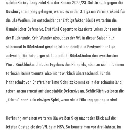
solche Serie gelang zuletzt in der Saison 2022/23. Sollte auch gegen die
Duisburger ein Sieg gelingen, wäre dies in der 3. Liga ein Vereinsrekord für
die Lila-Weißen. Ein entscheidender Erfolgsfaktor bleibt weiterhin die
Osnabrücker Defensive. Erst fünf Gegentore kassierte Lukas Jonsson in
der Rückrunde. Kein Wunder also, dass der VfL in dieser Saison nur
siebenmal in Rückstand geraten ist und damit den Bestwert der Liga
aufweist. Die Duisburger stellen mit elf Rückständen den zweitbesten
Wert. Rückblickend ist das Ergebnis des Hinspiels, als man sich mit einem
torlosen Remis trennte, also nicht wirklich überraschend. Für die
Mannschaft von Cheftrainer Timo Schultz kommt es in der schauinsland-
reisen-arena erneut auf eine stabile Defensive an. Schließlich verloren die
„Zebras“ noch kein einziges Spiel, wenn sie in Führung gegangen sind.
Hoffnung auf einen weiteren lila-weißen Sieg macht der Blick auf die
letzten Gastspiele des VfL beim MSV. So konnte man vor drei Jahren, im