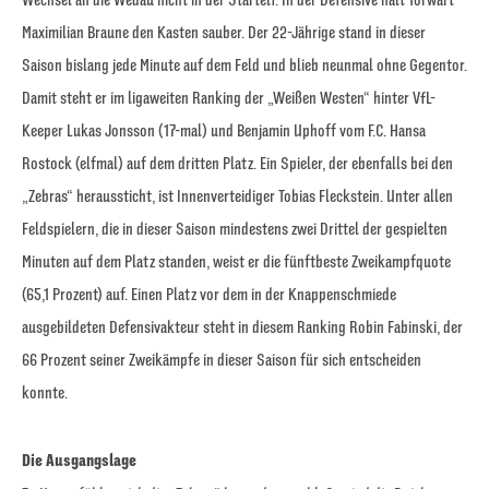
Maximilian Braune den Kasten sauber. Der 22-Jährige stand in dieser
Saison bislang jede Minute auf dem Feld und blieb neunmal ohne Gegentor.
Damit steht er im ligaweiten Ranking der „Weißen Westen“ hinter VfL-
Keeper Lukas Jonsson (17-mal) und Benjamin Uphoff vom F.C. Hansa
Rostock (elfmal) auf dem dritten Platz. Ein Spieler, der ebenfalls bei den
„Zebras“ heraussticht, ist Innenverteidiger Tobias Fleckstein. Unter allen
Feldspielern, die in dieser Saison mindestens zwei Drittel der gespielten
Minuten auf dem Platz standen, weist er die fünftbeste Zweikampfquote
(65,1 Prozent) auf. Einen Platz vor dem in der Knappenschmiede
ausgebildeten Defensivakteur steht in diesem Ranking Robin Fabinski, der
66 Prozent seiner Zweikämpfe in dieser Saison für sich entscheiden
konnte.
Die Ausgangslage