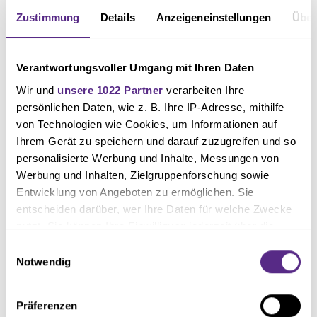
Zustimmung
Details
Anzeigeneinstellungen
Über
Das Personal
Das Lazarett bei den Duisburgern ist groß. So fallen momentan mit Dennis
Borkowski (Muskelverletzung), Maximilian Dittgen (Adduktorenabriss),
Verantwortungsvoller Umgang mit Ihren Daten
Florian Egerer (Achillessehnenriss), Dominik Becker (Wadenprobleme),
Wir und
unsere 1022 Partner
verarbeiten Ihre
Omar Hanin (Innenbandverletzung), Jesse Tugbenyo (Knieverletzung) und
persönlichen Daten, wie z. B. Ihre IP-Adresse, mithilfe
von Technologien wie Cookies, um Informationen auf
Alexander Hahn (Wadenzerrung) sieben Spieler aus. Bei dem zuletzt
Ihrem Gerät zu speichern und darauf zuzugreifen und so
ausgefallenen Jan-Simon Symalla äußerte Dietmar Hirsch auf der
personalisierte Werbung und Inhalte, Messungen von
Pressekonferenz vor dem Heimspiel Hoffnung auf eine Rückkehr. Definitiv
Werbung und Inhalten, Zielgruppenforschung sowie
ausfallen wird der gesperrte Aljaz Casar (Rotsperre).
Entwicklung von Angeboten zu ermöglichen. Sie
entscheiden darüber, wer Ihre Daten für welche Zwecke
nutzt. Sie können Ihre Einwilligung jederzeit über die
Beim VfL kehrt Fridolin Wagner nach seiner abgesessenen Gelbsperre
Cookie-Erklärung oder durch Klicken auf das Privacy
Einwilligungsauswahl
zurück. Auch sonst kann Cheftrainer Timo Schultz auf alle anderen
Trigger Symbol ändern oder widerrufen
Notwendig
Akteure zurückgreifen.
Wenn Sie es erlauben, würden wir auch gerne:
Präferenzen
Informationen über Ihre geografische Lage erfassen,