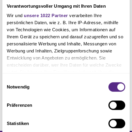
Verantwortungsvoller Umgang mit Ihren Daten
Wir und
unsere 1022 Partner
verarbeiten Ihre
persönlichen Daten, wie z. B. Ihre IP-Adresse, mithilfe
von Technologien wie Cookies, um Informationen auf
Ihrem Gerät zu speichern und darauf zuzugreifen und so
personalisierte Werbung und Inhalte, Messungen von
Werbung und Inhalten, Zielgruppenforschung sowie
Entwicklung von Angeboten zu ermöglichen. Sie
entscheiden darüber, wer Ihre Daten für welche Zwecke
nutzt. Sie können Ihre Einwilligung jederzeit über die
Cookie-Erklärung oder durch Klicken auf das Privacy
Einwilligungsauswahl
Trigger Symbol ändern oder widerrufen
Notwendig
Wenn Sie es erlauben, würden wir auch gerne:
Präferenzen
Informationen über Ihre geografische Lage erfassen,
welche bis auf einige Meter genau sein können
Ihr Gerät durch aktives Scannen nach bestimmten
Statistiken
Merkmalen (Fingerprinting) identifizieren