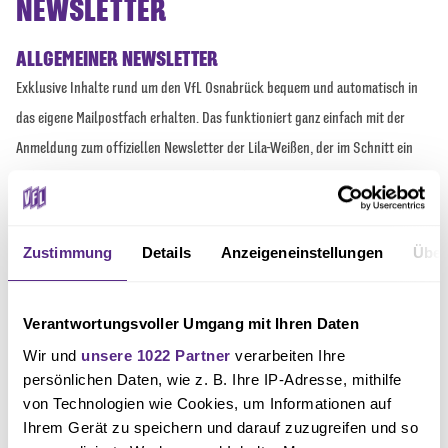
NEWSLETTER
ALLGEMEINER NEWSLETTER
Exklusive Inhalte rund um den VfL Osnabrück bequem und automatisch in
das eigene Mailpostfach erhalten. Das funktioniert ganz einfach mit der
Anmeldung zum offiziellen Newsletter der Lila-Weißen, der im Schnitt ein
Mal pro Woche von der Bremer Brücke weltweit versendet wird.
Alles Wissenswerte rund um die Spieltage
Zustimmung
Details
Anzeigeneinstellungen
Über
Neue Produkte und tolle Angebote aus dem Fanshop
Spannende Themen rund um den VfL – von den Profis, übder den
Verantwortungsvoller Umgang mit Ihren Daten
Nachwuchs bis hin zu anderen Vereinsabteilungen
Wir und
unsere 1022 Partner
verarbeiten Ihre
persönlichen Daten, wie z. B. Ihre IP-Adresse, mithilfe
Wichtige Ticketinformationen
von Technologien wie Cookies, um Informationen auf
Ihrem Gerät zu speichern und darauf zuzugreifen und so
und vieles mehr …