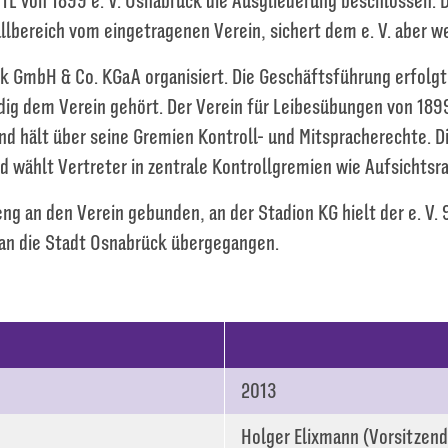
VfL von 1899 e. V. Osnabrück die Ausgliederung beschlossen. 
llbereich vom eingetragenen Verein, sichert dem e. V. aber w
ück GmbH & Co. KGaA organisiert. Die Geschäftsführung erfolg
ig dem Verein gehört. Der Verein für Leibesübungen von 1899
d hält über seine Gremien Kontroll- und Mitspracherechte. D
 wählt Vertreter in zentrale Kontrollgremien wie Aufsichtsra
ng an den Verein gebunden, an der Stadion KG hielt der e. V. 
an die Stadt Osnabrück übergegangen.
2013
Holger Elixmann (Vorsitzende