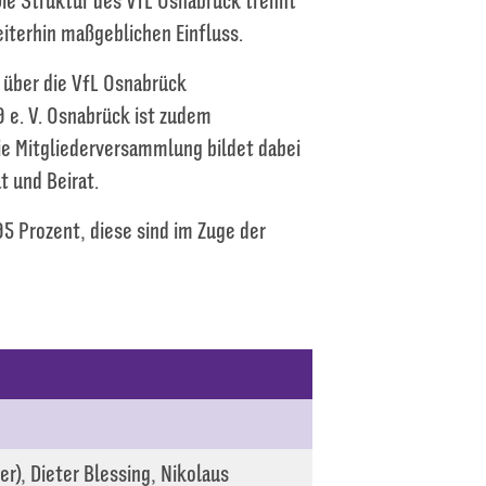
Die Struktur des VfL Osnabrück trennt
eiterhin maßgeblichen Einfluss.
t über die VfL Osnabrück
 e. V. Osnabrück ist zudem
ie Mitgliederversammlung bildet dabei
t und Beirat.
95 Prozent, diese sind im Zuge der
r), Dieter Blessing, Nikolaus