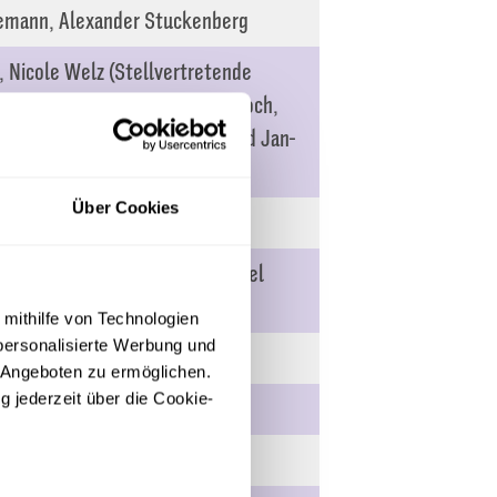
emann, Alexander Stuckenberg
, Nicole Welz (Stellvertretende
lbert, Jens Bormann, Michael Koch,
genkamp, Henry Walkenhorst und Jan-
Über Cookies
 Dörenkämper, Joe Enochs, Daniel
 mithilfe von Technologien
personalisierte Werbung und
 Angeboten zu ermöglichen.
g jederzeit über die Cookie-