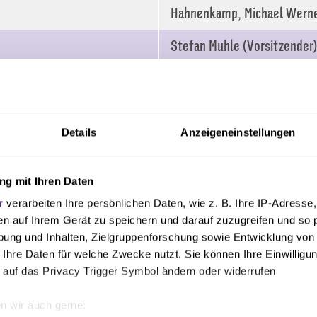
Hahnenkamp, Michael Wern
Stefan Muhle (Vorsitzender)
Vorsitzende), Maximilian Au
Katharina Pötter, Lisa Rog
Philipp Wieziolkowski
Details
Anzeigeneinstellungen
Dr. Michael Welling
Dr. Michael Welling, Markus
g mit Ihren Daten
Latkowski
r
verarbeiten Ihre persönlichen Daten, wie z. B. Ihre IP-Adresse,
en auf Ihrem Gerät zu speichern und darauf zuzugreifen und so 
ung und Inhalten, Zielgruppenforschung sowie Entwicklung von
 Ihre Daten für welche Zwecke nutzt. Sie können Ihre Einwilligun
Joe Enochs
 auf das Privacy Trigger Symbol ändern oder widerrufen
Daniel Latkowski
n wir auch gerne: