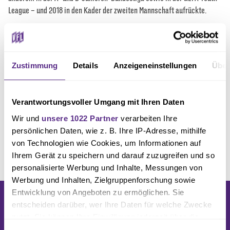
League – und 2018 in den Kader der zweiten Mannschaft aufrückte.
Nach Stationen bei Werder Bremen II (2019/20), Hamburger SV II
(2020/21) und dem Regionalligisten SV Rödinghausen (2021–Januar
2023) schloss sich Wiemann am 29. Januar 2023 dem VfL Osnabrück
Zustimmung
Details
Anzeigeneinstellungen
Über
an und debütierte kurz darauf in der 3. Liga. Mit dem VfL erlebte er 2023
den Aufstieg in die 2. Bundesliga und steht seitdem dauerhaft im
Profikader; sein Vertrag läuft bis 2026. In der Saison 2024/25 führte er
Verantwortungsvoller Umgang mit Ihren Daten
die Mannschaft in Abwesenheit anderer Führungsspieler in mindestens
einem Spiel als Kapitän auf den Platz und ist inzwischen
Wir und
unsere 1022 Partner
verarbeiten Ihre
stellvertretender Kapitän des VfL Osnabrück.
persönlichen Daten, wie z. B. Ihre IP-Adresse, mithilfe
von Technologien wie Cookies, um Informationen auf
Ihrem Gerät zu speichern und darauf zuzugreifen und so
personalisierte Werbung und Inhalte, Messungen von
Werbung und Inhalten, Zielgruppenforschung sowie
Entwicklung von Angeboten zu ermöglichen. Sie
entscheiden darüber, wer Ihre Daten für welche Zwecke
nutzt. Sie können Ihre Einwilligung jederzeit über die
Cookie-Erklärung oder durch Klicken auf das Privacy