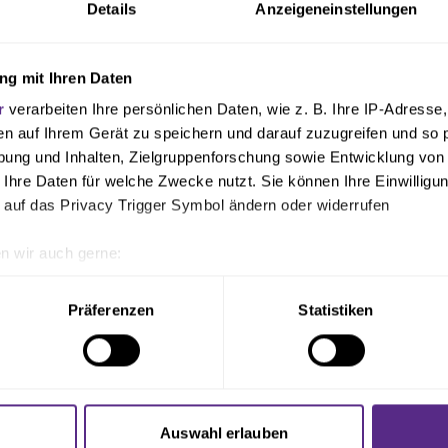
Details
Anzeigeneinstellungen
g mit Ihren Daten
r
verarbeiten Ihre persönlichen Daten, wie z. B. Ihre IP-Adresse,
en auf Ihrem Gerät zu speichern und darauf zuzugreifen und so 
diesem Spieltag ist noch kein Liveticker verfüg
ung und Inhalten, Zielgruppenforschung sowie Entwicklung von
 Ihre Daten für welche Zwecke nutzt. Sie können Ihre Einwilligun
 auf das Privacy Trigger Symbol ändern oder widerrufen
n wir auch gerne:
geografische Lage erfassen, welche bis auf einige Meter genau 
Scannen nach bestimmten Merkmalen (Fingerprinting) identifizie
Präferenzen
Statistiken
ie Ihre persönlichen Daten verarbeitet werden, und legen Sie I
PARTNER & SPONSORE
nhalte und Anzeigen zu personalisieren, Funktionen für soziale
Website zu analysieren. Außerdem geben wir Informationen zu I
Auswahl erlauben