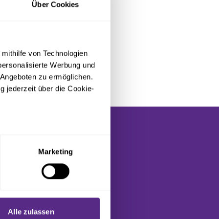
Über Cookies
 mithilfe von Technologien
personalisierte Werbung und
bar.
 Angeboten zu ermöglichen.
g jederzeit über die Cookie-
sein können
ren
Marketing
hre Präferenzen im
Abschnitt
N
 Medien anbieten zu können
hrer Verwendung unserer
Alle zulassen