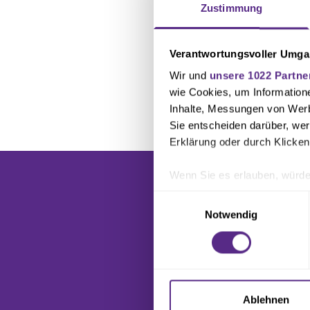
Zustimmung
Verantwortungsvoller Umgan
Wir und
unsere 1022 Partne
wie Cookies, um Information
Zu 
Inhalte, Messungen von Werb
Sie entscheiden darüber, wer
Erklärung oder durch Klicken
Wenn Sie es erlauben, würde
Informationen über Ihre 
Einwilligungsauswahl
Ihr Gerät durch aktives 
Notwendig
Erfahren Sie mehr darüber, w
Einzelheiten
fest.
Wir verwenden Cookies, um I
und die Zugriffe auf unsere 
Ablehnen