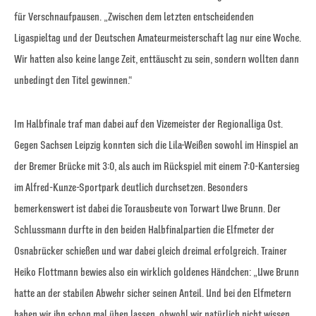
für Verschnaufpausen. „Zwischen dem letzten entscheidenden
Ligaspieltag und der Deutschen Amateurmeisterschaft lag nur eine Woche.
Wir hatten also keine lange Zeit, enttäuscht zu sein, sondern wollten dann
unbedingt den Titel gewinnen.“
Im Halbfinale traf man dabei auf den Vizemeister der Regionalliga Ost.
Gegen Sachsen Leipzig konnten sich die Lila-Weißen sowohl im Hinspiel an
der Bremer Brücke mit 3:0, als auch im Rückspiel mit einem 7:0-Kantersieg
im Alfred-Kunze-Sportpark deutlich durchsetzen. Besonders
bemerkenswert ist dabei die Torausbeute von Torwart Uwe Brunn. Der
Schlussmann durfte in den beiden Halbfinalpartien die Elfmeter der
Osnabrücker schießen und war dabei gleich dreimal erfolgreich. Trainer
Heiko Flottmann bewies also ein wirklich goldenes Händchen: „Uwe Brunn
hatte an der stabilen Abwehr sicher seinen Anteil. Und bei den Elfmetern
haben wir ihn schon mal üben lassen, obwohl wir natürlich nicht wissen