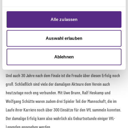
Abschnitt Einzelheiten
fest.
ersten Mal in der Vereinsgeschichte konnte sich der VfL Osnabrück den
Titel des Deutschen Amateurmeisters sichern. „Die Mannschaft der
Wir verwenden Cookies, um Inhalte und Anzeigen zu
Alle zulassen
damaligen Saison weckt viele, teilweise sehr emotionale Erinnerungen.
personalisieren, Funktionen für soziale Medien anbieten
zu können und die Zugriffe auf unsere Website zu
Nach dem DFB-Bankett sind wir nachts noch mit dem Bus nach Osnabrück
analysieren. Außerdem geben wir Informationen zu Ihrer
Auswahl erlauben
zurückgefahren und haben dann im Café von Reinhard Coppenrath, dem
Verwendung unserer Website an unsere Partner für
unvergesslichen Gönner des VfL, im Neumarkt-Tunnel den Titel noch
soziale Medien, Werbung und Analysen weiter. Unsere
Ablehnen
ausgiebig gefeiert“, erinnert sich Flottmann.
Partner führen diese Informationen möglicherweise mit
weiteren Daten zusammen, die Sie ihnen bereitgestellt
haben oder die sie im Rahmen Ihrer Nutzung der Dienste
Und auch 30 Jahre nach dem Finale ist die Freude über diesen Erfolg noch
gesammelt haben.
groß. Schließlich sind viele der damaligen Akteure dem Verein auch
heutzutage noch eng verbunden. Mit Uwe Brunn, Ralf Heskamp und
Wolfgang Schütte waren zudem drei Spieler Teil der Mannschaft, die im
Laufe ihrer Karriere noch über 300 Einsätze für den VfL sammeln konnten.
Der damalige Erfolg kann also wahrlich als Geburtsstunde einiger VfL-
Legenden angesehen werden.