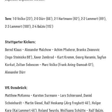
Tore:
1:0 Volke (23‘), 2:0 Dürr (66‘), 2:1 Hartmann (82‘), 2:2 Lammert (89‘),
2:3 Lammert (100‘), 2:4 Balzis (115‘)
Stuttgarter Kickers:
Bernd Klaus – Alexander Malchow – Achim Pfuderer, Branko Zivanovic
(Ingo Steinicke 88‘), Xaver Zembrod – Kurt Kremm, Georg Haramis, Tayfun
Korkut, Zoltan Sebescen – Marc Volke (Frank Aning-Damoah 61‘),
Alexander Dürr
VfL Osnabrück:
Matthew McKenna – Karsten Surmann – Lars Schiersand, Daniel
Scheinhardt – Martin Giesel, Ralf Heskamp (Jörg Freybott 46‘), Holger
Karp (Kai Lammert 46‘), Roland Twyrdy, Wolfgang Schütte – Ralf Balzis,