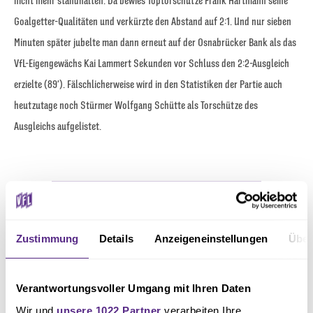
nicht mehr standhalten. Da bewies Toptorschütze Frank Hartmann seine
Goalgetter-Qualitäten und verkürzte den Abstand auf 2:1. Und nur sieben
Minuten später jubelte man dann erneut auf der Osnabrücker Bank als das
VfL-Eigengewächs Kai Lammert Sekunden vor Schluss den 2:2-Ausgleich
erzielte (89′). Fälschlicherweise wird in den Statistiken der Partie auch
heutzutage noch Stürmer Wolfgang Schütte als Torschütze des
Ausgleichs aufgelistet.
Zustimmung
Details
Anzeigeneinstellungen
Über
Verantwortungsvoller Umgang mit Ihren Daten
Wir und
unsere 1022 Partner
verarbeiten Ihre