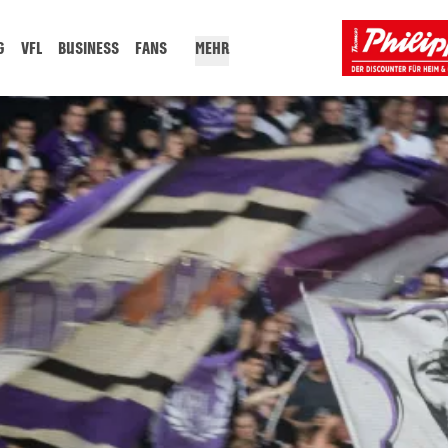
G
VFL
BUSINESS
FANS
MEHR