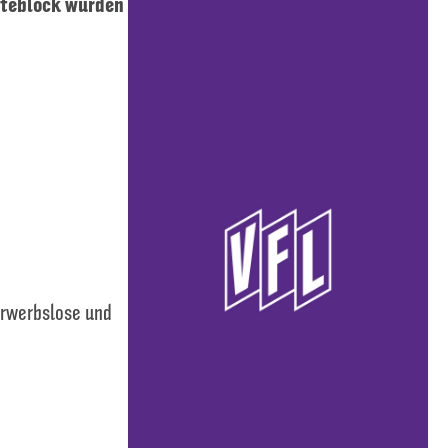
ästeblock wurden
Erwerbslose und