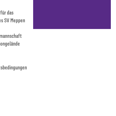
 für das
des SV Meppen
immannschaft
diongelände
ftsbedingungen