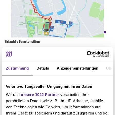
Erlaubte Fanutensilien
Die Materialkontrolle der Fanutensilien erfolgt über den Zugang zu Block
N3 (Nordtribüne).
Zustimmung
Details
Anzeigeneinstellungen
Über
Erlaubt sind folgende Fanutensilien:
Verantwortungsvoller Umgang mit Ihren Daten
Zaunfahnen (Beim Anbringen dürfen keine Werbebanden und
Wir und
unsere 1022 Partner
verarbeiten Ihre
Fluchttore überhängt werden)
persönlichen Daten, wie z. B. Ihre IP-Adresse, mithilfe
von Technologien wie Cookies, um Informationen auf
3 Megafone inkl. Ersatzbatterien
Ihrem Gerät zu speichern und darauf zuzugreifen und so