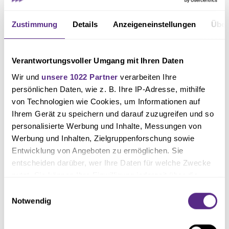
Zustimmung
Details
Anzeigeneinstellungen
Über
Fanshop der HHO in der Stadtgalerie am Marktplatz
Verantwortungsvoller Umgang mit Ihren Daten
Wer zwischen den Feiertagen noch VfL-Fanartikel besorgen möchte, kann
Wir und
unsere 1022 Partner
verarbeiten Ihre
dies auch im Fanshop der HHO in der Osnabrücker Altstadt (Markt 13,
persönlichen Daten, wie z. B. Ihre IP-Adresse, mithilfe
49074 Osnabrück) tun. Dieser hat zwischen den Feiertagen am 27. und 28.
von Technologien wie Cookies, um Informationen auf
Ihrem Gerät zu speichern und darauf zuzugreifen und so
Dezember von 10:00 bis 18:00 Uhr geöffnet.
personalisierte Werbung und Inhalte, Messungen von
Werbung und Inhalten, Zielgruppenforschung sowie
Wenn am Ende ein Geschenk doch nicht passt, können Fans für alle
Entwicklung von Angeboten zu ermöglichen. Sie
Bestellungen, die im Dezember 2024 online oder im Fanshop der Bremer
entscheiden darüber, wer Ihre Daten für welche Zwecke
nutzt. Sie können Ihre Einwilligung jederzeit über die
Brücke getätigt wurden auf ein gesondertes Umtauschrecht
Cookie-Erklärung oder durch Klicken auf das Privacy
Einwilligungsauswahl
zurückgreifen, welches bis Mitte Januar 2025 gilt.
Trigger Symbol ändern oder widerrufen
Notwendig
Wenn Sie es erlauben, würden wir auch gerne: